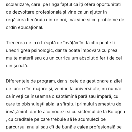
şcolarizare, care, pe lîngă faptul că îţi oferă oportunităţi
de dezvoltare profesională şi vine ca un ajutor în
regăsirea fiecăruia dintre noi, mai vine şi cu probleme de
ordin educaţional.
Trecerea de la o treaptă de învăţămînt la alta poate fi
uneori grea psihologic, dar te poate împovăra cu prea
multe materii sau cu un curriculum absolut diferit de cel
din şcoală.
Diferenţele de program, dar şi cele de gestionare a zilei
de lucru sînt majore şi, venind la universitate, nu numai
că înveţi ce înseamnă o săptămînă pară sau impară, cu
care te obişnuieşti abia la sfîrşitul primului semestru de
învăţămînt, dar te acomodezi şi cu sistemul de la Bologna
, cu creditele pe care trebuie să le acumulezi pe
parcursul anului sau cît de bună e calea profesională pe