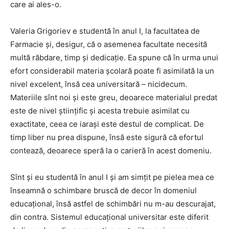
care ai ales-o.
Valeria Grigoriev e studentă în anul I, la facultatea de
Farmacie şi, desigur, că o asemenea facultate necesită
multă răbdare, timp şi dedicaţie. Ea spune că în urma unui
efort considerabil materia şcolară poate fi asimilată la un
nivel excelent, însă cea universitară – nicidecum.
Materiile sînt noi şi este greu, deoarece materialul predat
este de nivel ştiinţific şi acesta trebuie asimilat cu
exactitate, ceea ce iaraşi este destul de complicat. De
timp liber nu prea dispune, însă este sigură că efortul
contează, deoarece speră la o carieră în acest domeniu.
Sînt şi eu studentă în anul I şi am simţit pe pielea mea ce
înseamnă o schimbare bruscă de decor în domeniul
educaţional, însă astfel de schimbări nu m-au descurajat,
din contra. Sistemul educaţional universitar este diferit