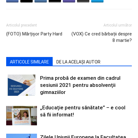
Articolul precedent
Articolul următor
(FOTO) Mărțișor Party Hard
(VOX) Ce cred bărbații despre
8 martie?
ARTICOLE SIMILARE
DE LA ACELAȘI AUTOR
Prima probă de examen din cadrul
sesiunii 2021 pentru absolvenții
gimnaziilor
„Educație pentru sănătate” – e cool
să fii informat!
Zilele Uniunii Europene la Facultatea