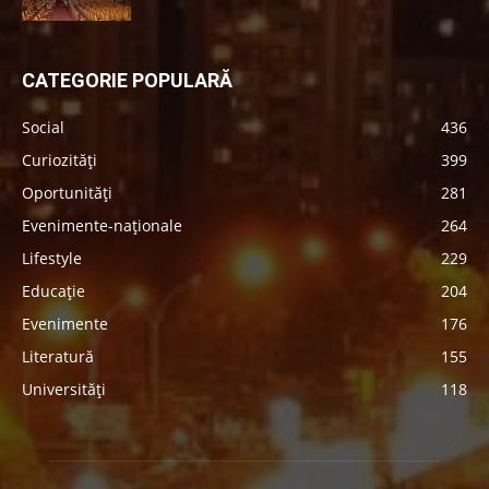
CATEGORIE POPULARĂ
Social
436
Curiozități
399
Oportunități
281
Evenimente-naționale
264
Lifestyle
229
Educație
204
Evenimente
176
Literatură
155
Universități
118