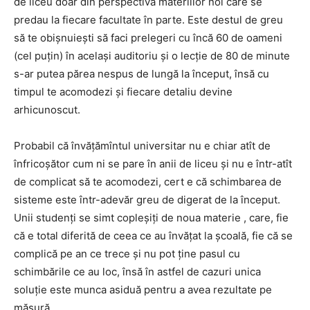
de liceu doar din perspectiva materiilor noi care se
predau la fiecare facultate în parte. Este destul de greu
să te obişnuieşti să faci prelegeri cu încă 60 de oameni
(cel puţin) în acelaşi auditoriu şi o lecţie de 80 de minute
s-ar putea părea nespus de lungă la început, însă cu
timpul te acomodezi şi fiecare detaliu devine
arhicunoscut.
Probabil că învăţămîntul universitar nu e chiar atît de
înfricoşător cum ni se pare în anii de liceu şi nu e într-atît
de complicat să te acomodezi, cert e că schimbarea de
sisteme este într-adevăr greu de digerat de la început.
Unii studenţi se simt copleşiţi de noua materie , care, fie
că e total diferită de ceea ce au învăţat la şcoală, fie că se
complică pe an ce trece şi nu pot ţine pasul cu
schimbările ce au loc, însă în astfel de cazuri unica
soluţie este munca asiduă pentru a avea rezultate pe
măsură.