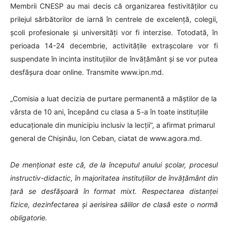
Membrii CNESP au mai decis că organizarea festivităților cu
prilejul sărbătorilor de iarnă în centrele de excelență, colegii,
școli profesionale și universități vor fi interzise. Totodată, în
perioada 14-24 decembrie, activitățile extrașcolare vor fi
suspendate în incinta instituțiilor de învățământ și se vor putea
desfășura doar online. Transmite www.ipn.md.
„Comisia a luat decizia de purtare permanentă a măștilor de la
vârsta de 10 ani, începând cu clasa a 5-a în toate instituțiile
educaționale din municipiu inclusiv la lecții”, a afirmat primarul
general de Chișinău, Ion Ceban, ciatat de www.agora.md.
De menționat este că, de la începutul anului școlar, procesul
instructiv-didactic, în majoritatea instituțiilor de învățământ din
țară se desfășoară în format mixt. Respectarea distanței
fizice, dezinfectarea și aerisirea sălilor de clasă este o normă
obligatorie.