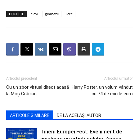
ETICHETE
elevi
gimnazii
licee
Articolul precedent
Articolul următor
Cu un zbor virtual direct acasă
Harry Potter, un volum vândut
la Moș Crăciun
cu 74 de mii de euro
ARTICOLE SIMILARE
DE LA ACELAȘI AUTOR
Tinerii Europei Fest: Eveniment de
amploare cu artiști celebri. Acces