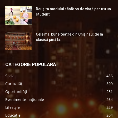
Reuşita modului sănătos de viaţă pentru un
student
Cele mai bune teatre din Chişinău: de la
clasică pînă la...
CATEGORIE POPULARĂ
Social
436
Curiozități
399
Oportunități
281
Evenimente-naționale
264
Lifestyle
229
Educație
204