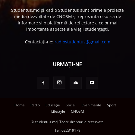
Studentus.md și Radio Studentus sunt primele proiecte
media dezvoltate de CNOSM și reprezintă o sursă de
informare și o platformă de reflectare a celor mai
importante aspecte ale vieții studențești.
Contactați-ne:
radiostudentus@gmail.com
URMAȚI-NE
Home
Radio
Educație
Social
Evenimente
Sport
Lifestyle
CNOSM
© studentus.md, Toate drepturile rezervate.
Tel:
022319179