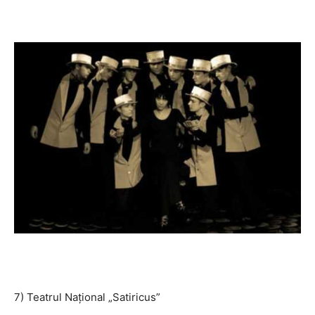
7) Teatrul Național „Satiricus”