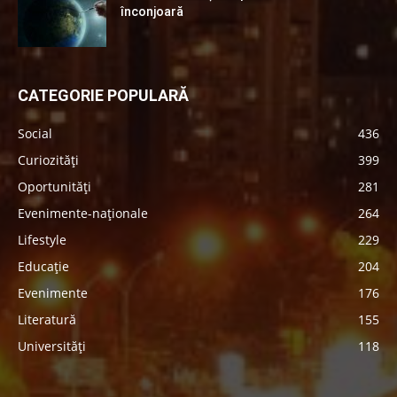
înconjoară
CATEGORIE POPULARĂ
Social
436
Curiozități
399
Oportunități
281
Evenimente-naționale
264
Lifestyle
229
Educație
204
Evenimente
176
Literatură
155
Universități
118