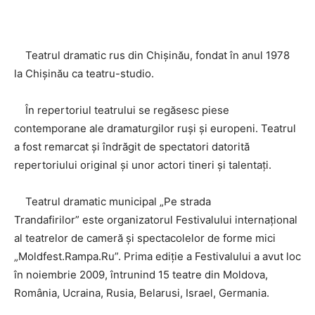
Teatrul dramatic rus din Chișinău, fondat în anul 1978
la Chișinău ca teatru-studio.
În repertoriul teatrului se regăsesc piese
contemporane ale dramaturgilor ruşi și europeni. Teatrul
a fost remarcat şi îndrăgit de spectatori datorită
repertoriului original şi unor actori tineri și talentați.
Teatrul dramatic municipal „Pe strada
Trandafirilor” este organizatorul Festivalului internaţional
al teatrelor de cameră şi spectacolelor de forme mici
„Moldfest.Rampa.Ru”. Prima ediţie a Festivalului a avut loc
în noiembrie 2009, întrunind 15 teatre din Moldova,
România, Ucraina, Rusia, Belarusi, Israel, Germania.