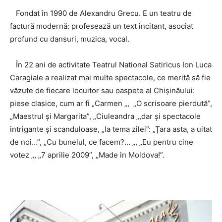
Fondat în 1990 de Alexandru Grecu. E un teatru de
factură modernă: profesează un text incitant, asociat
profund cu dansuri, muzica, vocal.
În 22 ani de activitate Teatrul National Satiricus Ion Luca
Caragiale a realizat mai multe spectacole, ce merită să fie
văzute de fiecare locuitor sau oaspete al Chișinăului:
piese clasice, cum ar fi „Carmen „, „O scrisoare pierdută”,
„Maestrul şi Margarita”, „Ciuleandra „,dar și spectacole
intrigante și scanduloase, „la tema zilei”: „Țara asta, a uitat
de noi…”, „Cu bunelul, ce facem?… „, „Eu pentru cine
votez „, „7 aprilie 2009”, „Made in Moldova!”.