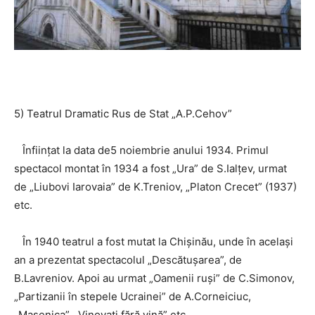
5) Teatrul Dramatic Rus de Stat „A.P.Cehov”
Înființat la data de5 noiembrie anului 1934. Primul
spectacol montat în 1934 a fost „Ura” de S.Ialțev, urmat
de „Liubovi Iarovaia” de K.Treniov, „Platon Crecet” (1937)
etc.
În 1940 teatrul a fost mutat la Chișinău, unde în același
an a prezentat spectacolul „Descătușarea”, de
B.Lavreniov. Apoi au urmat „Oamenii ruși” de C.Simonov,
„Partizanii în stepele Ucrainei” de A.Corneiciuc,
„Mașenica”, „Vinovați fără vină” etc.