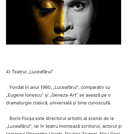
4) Teatrul „Luceafărul”
Fondat în anul 1960, „Luceafărul”, comparativ cu
„Eugene Ionescu” și „Geneza-Art” se axează pe o
dramaturgie clasică, universală și bine cunoscută.
Boris Focşa este directorul artistic al scenei de la
„Luceafărul”, iar în teatru montează scriitorul, actorul şi
regizorul Gheorghe Urschi. Paulina Zavtoni, Nina Doni,