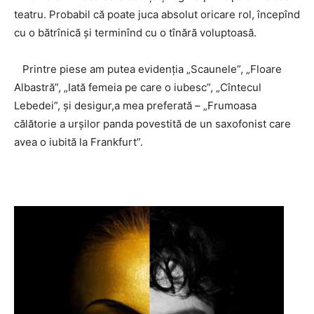
teatru. Probabil că poate juca absolut oricare rol, începînd
cu o bătrînică și terminînd cu o tînără voluptoasă.
Printre piese am putea evidenția „Scaunele”, „Floare
Albastră”, „Iată femeia pe care o iubesc”, „Cîntecul
Lebedei”, și desigur,a mea preferată – „Frumoasa
călătorie a urşilor panda povestită de un saxofonist care
avea o iubită la Frankfurt”.