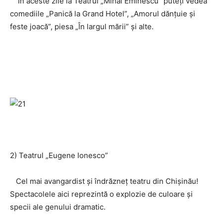
În aceste zile la Teatrul „Mihai Eminescu” puteţi vedea
comediile „Panică la Grand Hotel”, „Amorul dănţuie şi
feste joacă”, piesa „În largul mării” și alte.
2) Teatrul „Eugene Ionesco”
Cel mai avangardist şi îndrăzneţ teatru din Chișinău!
Spectacolele aici reprezintă o explozie de culoare şi
specii ale genului dramatic.