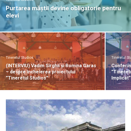
Purtarea măștii devine obligatorie pentru
elevi
Tineretul Studios
Tineretul St
(INTERVIU) Vadim Sîrghii și Romina Garas
Conferinț
– despre încheierea proiectului
”Tineretu
”Tineretul Studios”
Implicat”