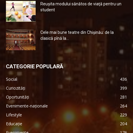
Reuşita modului sănătos de viaţă pentru un
student
Cele mai bune teatre din Chişinău: de la
clasică pînă la...
CATEGORIE POPULARĂ
Social
436
Curiozități
399
Oportunități
281
Evenimente-naționale
264
Lifestyle
229
Educație
204
Evenimente
176