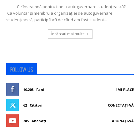
- Ce înseamnă pentru tine o autoguvernare studențească? -
Ca voluntar și membru a organizației de autoguvernare
studențească, particip încă de când am fost student...
Încărcați mai multe
FOLLOW US
10,208
Fani
ÎMI PLACE
62
Cititori
CONECTAȚI-VĂ
285
Abonați
ABONAȚI-VĂ