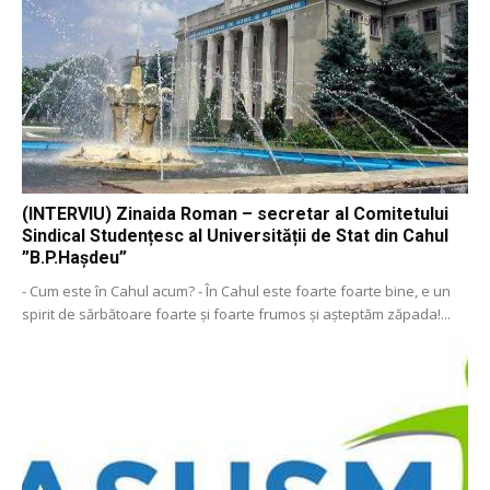
(INTERVIU) Zinaida Roman – secretar al Comitetului
Sindical Studențesc al Universității de Stat din Cahul
”B.P.Hașdeu”
- Cum este în Cahul acum? - În Cahul este foarte foarte bine, e un
spirit de sărbătoare foarte și foarte frumos și așteptăm zăpada!...