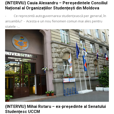
(INTERVIU) Cauia Alexandru – Pereședintele Consiliul
Național al Organizațiilor Studențești din Moldova
- Ce reprezintă autoguvernarea studențească per general, în
ansamblu? - Acesta e un nou fenomen comun mai ales pentru
statele -...
(INTERVIU) Mihai Rotaru – ex-președinte al Senatului
Studențesc UCCM