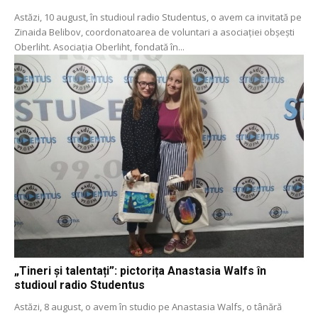
Astăzi, 10 august, în studioul radio Studentus, o avem ca invitată pe
Zinaida Belibov, coordonatoarea de voluntari a asociației obșești
Oberliht. Asociația Oberliht, fondată în...
„Tineri și talentați”: pictorița Anastasia Walfs în
studioul radio Studentus
Astăzi, 8 august, o avem în studio pe Anastasia Walfs, o tânără