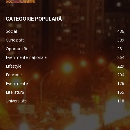
CATEGORIE POPULARĂ
Social
436
Curiozități
399
Oportunități
281
Evenimente-naționale
264
Lifestyle
229
Educație
204
Evenimente
176
Literatură
155
Universități
118