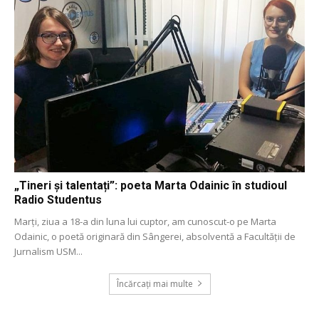
„Tineri și talentați”: poeta Marta Odainic în studioul
Radio Studentus
Marți, ziua a 18-a din luna lui cuptor, am cunoscut-o pe Marta
Odainic, o poetă originară din Sângerei, absolventă a Facultății de
Jurnalism USM...
Încărcați mai multe