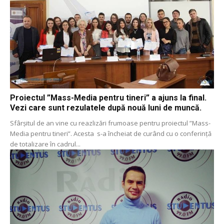
Proiectul ”Mass-Media pentru tineri” a ajuns la final.
Vezi care sunt rezulatele după nouă luni de muncă.
Sfârșitul de an vine cu reazlizări frumoase pentru proiectul ”Mass-
Media pentru tineri”. Acesta s-a încheiat de curând cu o conferință
de totalizare în cadrul...