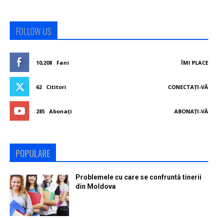
FOLLOW US
10,208
Fani
ÎMI PLACE
62
Cititori
CONECTAȚI-VĂ
285
Abonați
ABONAȚI-VĂ
POPULARE
Problemele cu care se confruntă tinerii
din Moldova