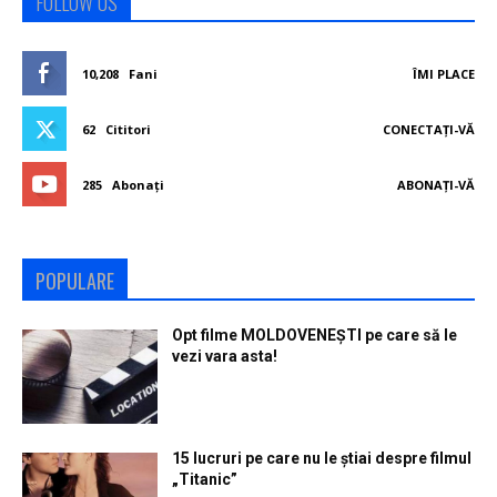
FOLLOW US
10,208
Fani
ÎMI PLACE
62
Cititori
CONECTAȚI-VĂ
285
Abonați
ABONAȚI-VĂ
POPULARE
Opt filme MOLDOVENEȘTI pe care să le
vezi vara asta!
15 lucruri pe care nu le ştiai despre filmul
„Titanic”