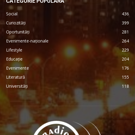
CATEGORIE POPULARĂ
Social
436
Curiozități
399
Oportunități
281
Evenimente-naționale
264
Lifestyle
229
Educație
204
Evenimente
176
Literatură
155
Universități
118