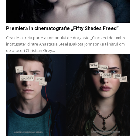
Premieră în cinematografie „Fifty Shades Freed”
Cea de-a treia parte a romanului de dragoste „Cincizeci de umbre
încătușate” dintre Anastasia Steel (Dakota Johnson) și tânărul om
de afaceri Christian Grey...