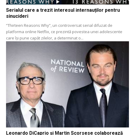
Serialul care a trezit interesul internauților pentru
sinucideri
“Thirteen Reasons Why”, un controversat serial difuzat de
platforma online Netflix, ce prezintă povestea unei adolescente
care își pune capăt zilelor, a determinat o...
Leonardo DiCaprio și Martin Scorsese colaborează