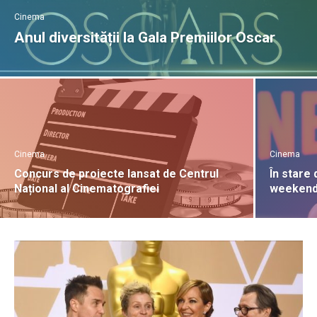
Cinema
Anul diversității la Gala Premiilor Oscar
Cinema
Cinema
Concurs de proiecte lansat de Centrul
În stare 
Național al Cinematografiei
weeken