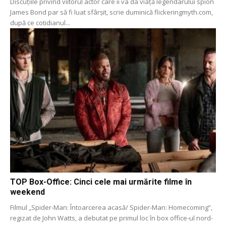
Discuțiile privind viitorul actor care îi va da viață legendarului spion
James Bond par să fi luat sfârșit, scrie duminică flickeringmyth.com,
după ce cotidianul...
TOP Box-Office: Cinci cele mai urmărite filme în
weekend
Filmul „Spider-Man: Întoarcerea acasă/ Spider-Man: Homecoming”,
regizat de John Watts, a debutat pe primul loc în box office-ul nord-