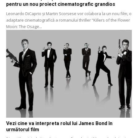
pentru un nou proiect cinematografic grandios
Leonardo DiCaprio și Martin Scorsese vor colabora la un nou film, o
adaptare cinematografică a romanului thriller “Killers of the Flower
Moon: The Osage...
Vezi cine va interpreta rolul lui James Bond în
următorul film