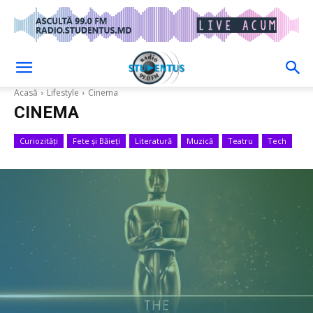
Acasă
Lifestyle
Cinema
CINEMA
Curiozități
Fete și Băieți
Literatură
Muzică
Teatru
Tech