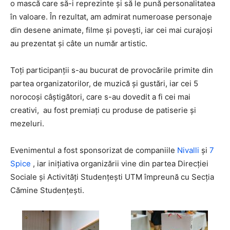
o mască care să-i reprezinte și să le pună personalitatea
în valoare. În rezultat, am admirat numeroase personaje
din desene animate, filme și povești, iar cei mai curajoși
au prezentat și câte un număr artistic.
Toți participanții s-au bucurat de provocările primite din
partea organizatorilor, de muzică și gustări, iar cei 5
norocoși câștigători, care s-au dovedit a fi cei mai
creativi, au fost premiați cu produse de patiserie și
mezeluri.
Evenimentul a fost sponsorizat de companiile
Nivalli
și
7
Spice
, iar inițiativa organizării vine din partea Direcției
Sociale și Activități Studențești UTM împreună cu Secția
Cămine Studențești.