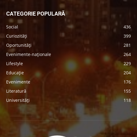
CATEGORIE POPULARĂ
Social
436
Curiozități
399
Oportunități
281
Evenimente-naționale
264
Lifestyle
229
Educație
204
Evenimente
176
Literatură
155
Universități
118