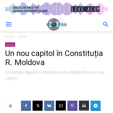
Acasă
Social
Social
Un nou capitol în Constituția
R. Moldova
Constituția Republicii Moldova va fi completată cu un nou
capitol.