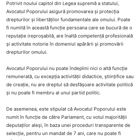
Potrivit noului capitol din Legea supremă a statului,
Avocatul Poporului asigură promovarea şi protecţia
drepturilor și libertăţilor fundamentale ale omului. Poate
fi numită în această funcție persoana care se bucură de o
reputaţie ireproşabilă, are înaltă competenţă profesională
şi activitate notorie în domeniul apărării şi promovării
drepturilor omului.
Avocatul Poporului nu poate îndeplini nici o altă funcţie
remunerată, cu excepţia activităţii didactice, ştiinţifice sau
de creaţie, nu are dreptul să desfăşoare activitate politică
şi nu poate fi membru al unui partid politic.
De asemenea, este stipulat că Avocatul Poporului este
numit în funcţie de către Parlament, cu votul majorităţii
deputaţilor aleşi, în baza unei proceduri transparente de
selecţie, pentru un mandat de 7 ani, care nu poate fi