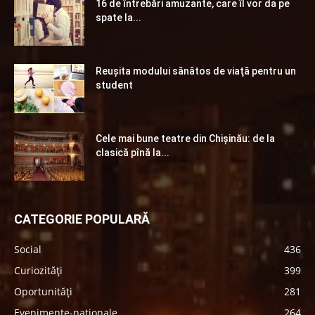
16 de întrebări amuzante, care îl vor da pe
spate la...
Reuşita modului sănătos de viaţă pentru un
student
Cele mai bune teatre din Chişinău: de la
clasică pînă la...
CATEGORIE POPULARĂ
Social
436
Curiozități
399
Oportunități
281
Evenimente-naționale
264