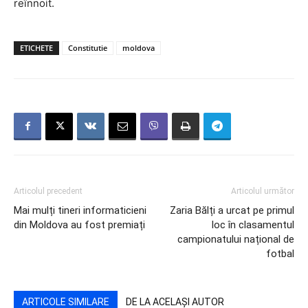
reînnoit.
ETICHETE
Constitutie
moldova
Articolul precedent
Articolul următor
Mai mulți tineri informaticieni
Zaria Bălți a urcat pe primul
din Moldova au fost premiați
loc în clasamentul
campionatului național de
fotbal
ARTICOLE SIMILARE
DE LA ACELAȘI AUTOR