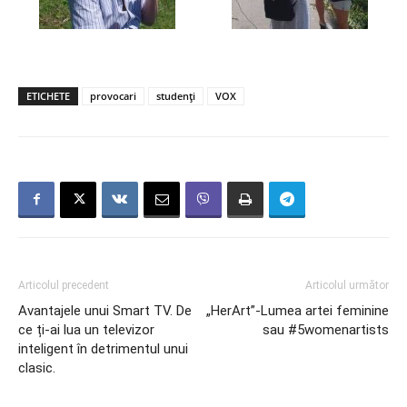
ETICHETE
provocari
studenți
VOX
Articolul precedent
Articolul următor
Avantajele unui Smart TV. De
„HerArt”-Lumea artei feminine
ce ți-ai lua un televizor
sau #5womenartists
inteligent în detrimentul unui
clasic.