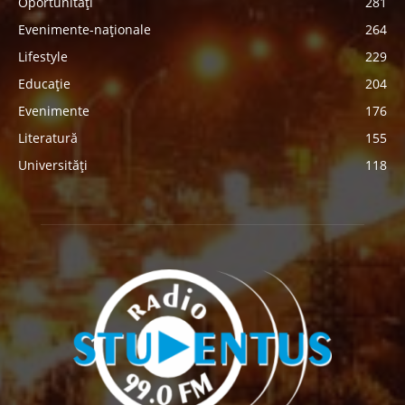
Oportunități
281
Evenimente-naționale
264
Lifestyle
229
Educație
204
Evenimente
176
Literatură
155
Universități
118