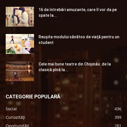
16 de întrebări amuzante, care îl vor da pe
spate la...
Reuşita modului sănătos de viaţă pentru un
student
Cele mai bune teatre din Chişinău: de la
clasică pînă la...
CATEGORIE POPULARĂ
Social
436
Curiozități
399
Oportunități
281