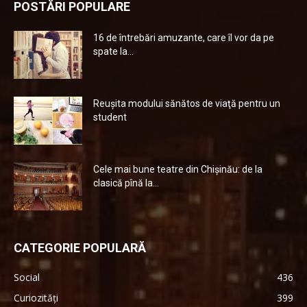
POSTĂRI POPULARE
16 de întrebări amuzante, care îl vor da pe
spate la...
Reuşita modului sănătos de viaţă pentru un
student
Cele mai bune teatre din Chişinău: de la
clasică pînă la...
CATEGORIE POPULARĂ
Social
436
Curiozități
399