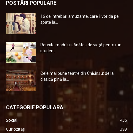
POSTĂRI POPULARE
16 de întrebări amuzante, care îl vor da pe
spate la...
Reuşita modului sănătos de viaţă pentru un
student
Cele mai bune teatre din Chişinău: de la
clasică pînă la...
CATEGORIE POPULARĂ
Social
436
Curiozități
399