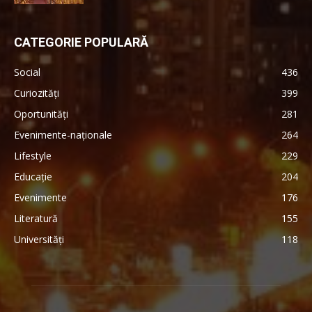
CATEGORIE POPULARĂ
Social
436
Curiozități
399
Oportunități
281
Evenimente-naționale
264
Lifestyle
229
Educație
204
Evenimente
176
Literatură
155
Universități
118