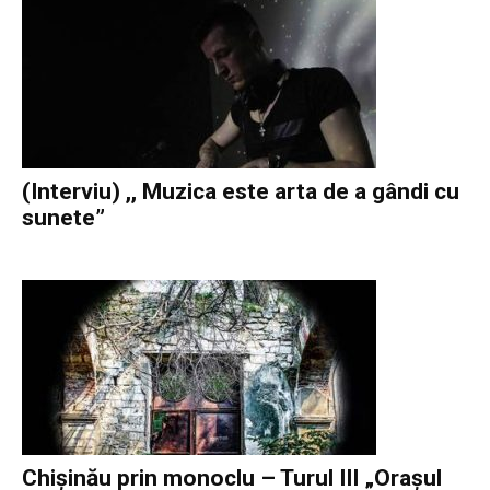
(Interviu) ,, Muzica este arta de a gândi cu
sunete”
Chișinău prin monoclu – Turul III „Orașul