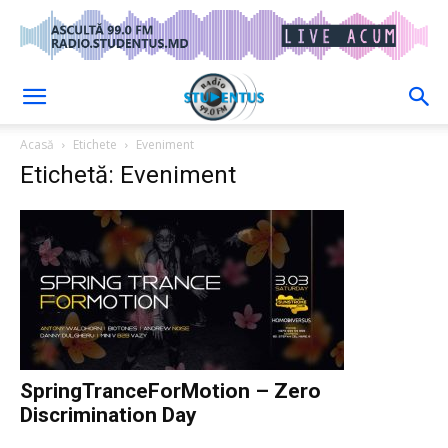
Acasă
Etichete
Eveniment
Etichetă: Eveniment
SpringTranceForMotion – Zero
Discrimination Day