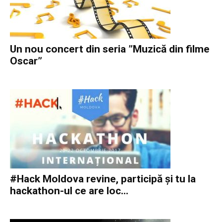
Un nou concert din seria ”Muzică din filme
Oscar”
#Hack Moldova revine, participă și tu la
hackathon-ul ce are loc...