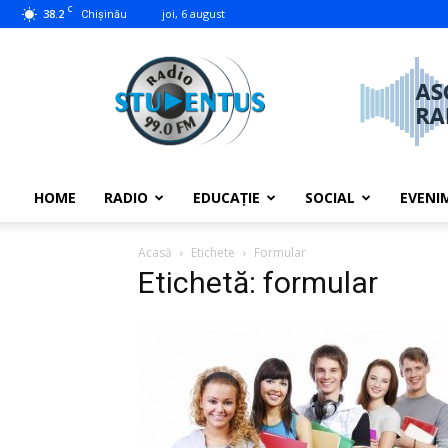
C
38.2
joi, 6 august
Chișinău
studentus.md
HOME
RADIO
EDUCAȚIE
SOCIAL
EVENI
Acasă
Etichete
Formular
Etichetă: formular