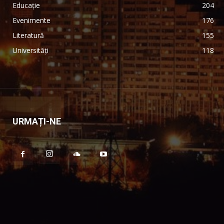
Educație
204
Evenimente
176
Literatură
155
Universități
118
URMAȚI-NE