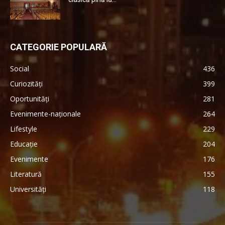
CATEGORIE POPULARĂ
Social
436
Curiozități
399
Oportunități
281
Evenimente-naționale
264
Lifestyle
229
Educație
204
Evenimente
176
Literatură
155
Universități
118