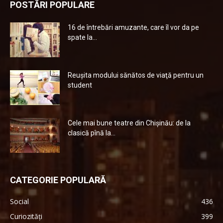
POSTĂRI POPULARE
16 de întrebări amuzante, care îl vor da pe
spate la...
Reuşita modului sănătos de viaţă pentru un
student
Cele mai bune teatre din Chişinău: de la
clasică pînă la...
CATEGORIE POPULARĂ
Social
436
Curiozități
399