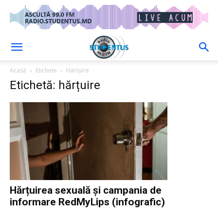
Acasă
Etichete
Hărțuire
Etichetă: hărțuire
Hărțuirea sexuală și campania de
informare RedMyLips (infografic)