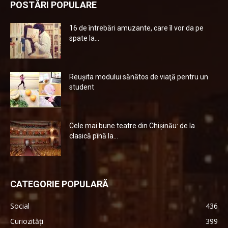
POSTĂRI POPULARE
16 de întrebări amuzante, care îl vor da pe
spate la...
Reuşita modului sănătos de viaţă pentru un
student
Cele mai bune teatre din Chişinău: de la
clasică pînă la...
CATEGORIE POPULARĂ
Social
436
Curiozități
399