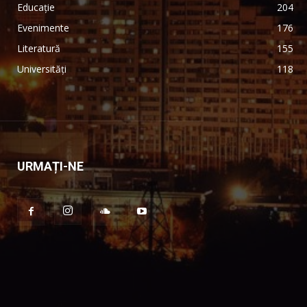
Educație
204
Evenimente
176
Literatură
155
Universități
118
URMAȚI-NE