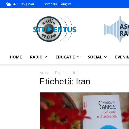
C
26
sâmbătă, 8 august
Chișinău
studentus.md
HOME
RADIO
EDUCAȚIE
SOCIAL
EVENI
Acasă
Etichete
Iran
Etichetă: Iran