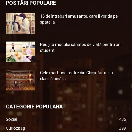
POSTĂRI POPULARE
16 de întrebări amuzante, care îl vor da pe
spate la...
Reuşita modului sănătos de viaţă pentru un
student
Cele mai bune teatre din Chişinău: de la
clasică pînă la...
CATEGORIE POPULARĂ
Social
436
Curiozități
399