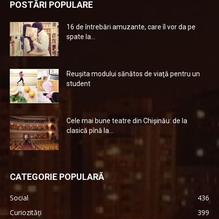
POSTĂRI POPULARE
16 de întrebări amuzante, care îl vor da pe
spate la...
Reuşita modului sănătos de viaţă pentru un
student
Cele mai bune teatre din Chişinău: de la
clasică pînă la...
CATEGORIE POPULARĂ
Social
436
Curiozități
399