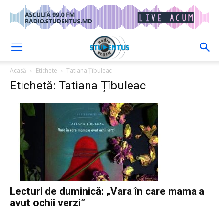
Acasă
Etichete
Tatiana Țîbuleac
Etichetă: Tatiana Țîbuleac
Lecturi de duminică: „Vara în care mama a
avut ochii verzi”