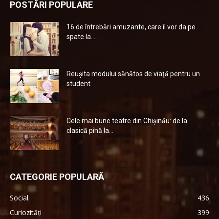
POSTĂRI POPULARE
16 de întrebări amuzante, care îl vor da pe
spate la...
Reuşita modului sănătos de viaţă pentru un
student
Cele mai bune teatre din Chişinău: de la
clasică pînă la...
CATEGORIE POPULARĂ
Social
436
Curiozități
399