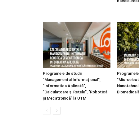
bacalaurea
Programele de studii
Programele 
”Managementul Informațional”,
”Microelect
”Informatica Aplicată”,
Nanotehnolog
”Calculatoare și Rețele”, ”Robotică
Biomedical
și Mecatronică” la UTM