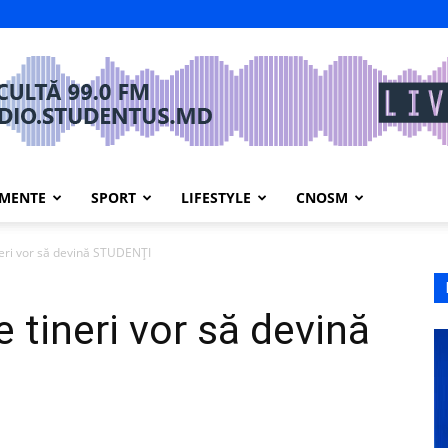
IMENTE
SPORT
LIFESTYLE
CNOSM
neri vor să devină STUDENȚI
e tineri vor să devină