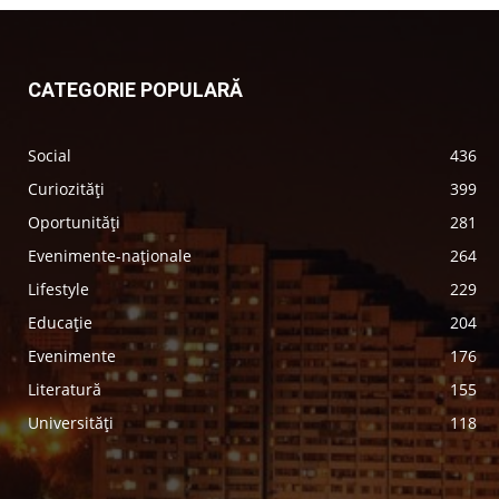
CATEGORIE POPULARĂ
Social
436
Curiozități
399
Oportunități
281
Evenimente-naționale
264
Lifestyle
229
Educație
204
Evenimente
176
Literatură
155
Universități
118