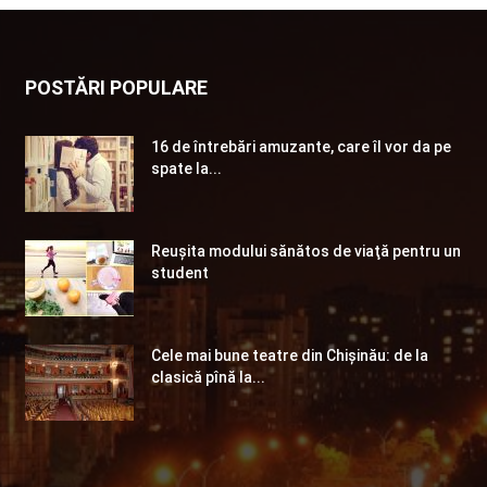
POSTĂRI POPULARE
16 de întrebări amuzante, care îl vor da pe
spate la...
Reuşita modului sănătos de viaţă pentru un
student
Cele mai bune teatre din Chişinău: de la
clasică pînă la...