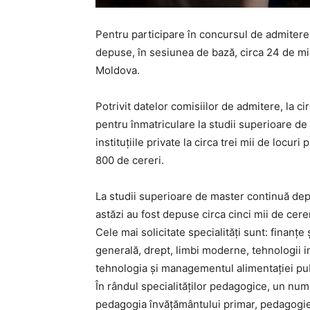
Pentru participare în concursul de admitere l
depuse, în sesiunea de bază, circa 24 de mii
Moldova.
Potrivit datelor comisiilor de admitere, la c
pentru înmatriculare la studii superioare de l
instituțiile private la circa trei mii de locur
800 de cereri.
La studii superioare de master continuă de
astăzi au fost depuse circa cinci mii de cerer
Cele mai solicitate specialități sunt: finanțe
generală, drept, limbi moderne, tehnologii i
tehnologia și managementul alimentației pub
În rândul specialităților pedagogice, un nu
pedagogia învățământului primar, pedagogie p