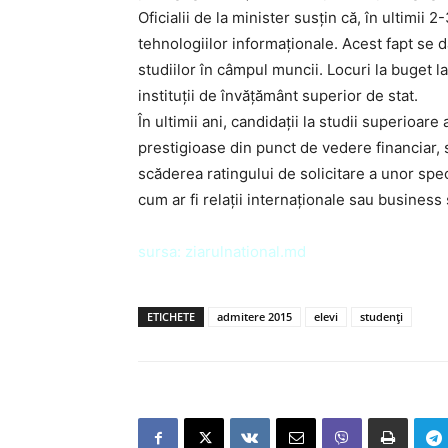
Oficialii de la minister susțin că, în ultimii 2
tehnologiilor informaționale. Acest fapt se d
studiilor în câmpul muncii. Locuri la buget l
instituții de învățământ superior de stat.
În ultimii ani, candidații la studii superioar
prestigioase din punct de vedere financiar, 
scăderea ratingului de solicitare a unor specia
cum ar fi relații internaționale sau business 
sursa:
ziarulnational.md
ETICHETE
admitere 2015
elevi
studenți