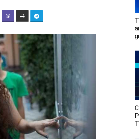
T
a
g
C
P
T