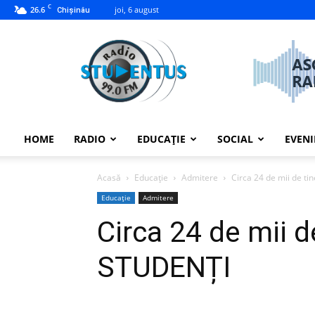
C
26.6
joi, 6 august
Chișinău
studentus.md
HOME
RADIO
EDUCAȚIE
SOCIAL
EVEN
Acasă
Educație
Admitere
Circa 24 de mii de ti
Educație
Admitere
Circa 24 de mii d
STUDENȚI