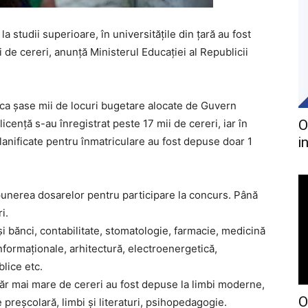
a studii superioare, în universitățile din țară au fost
 de cereri, anunță Ministerul Educației al Republicii
irca șase mii de locuri bugetare alocate de Guvern
icență s-au înregistrat peste 17 mii de cereri, iar în
O
i
i planificate pentru înmatriculare au fost depuse doar 1
punerea dosarelor pentru participare la concurs. Până
i.
 și bănci, contabilitate, stomatologie, farmacie, medicină
nformaționale, arhitectură, electroenergetică,
lice etc.
măr mai mare de cereri au fost depuse la limbi moderne,
O
reșcolară, limbi și literaturi, psihopedagogie.