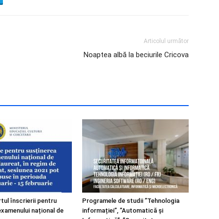
Articolul următor
Noaptea albă la beciurile Cricova
tul înscrierii pentru
Programele de studii ”Tehnologia
examenului național de
informației”, ”Automatică și