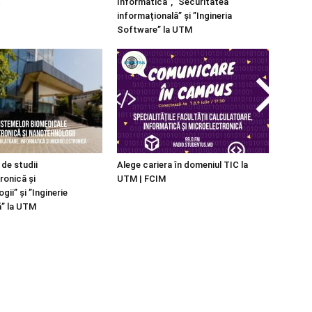
t
Informatică”, ”Securitatea
informațională” și ”Ingineria
Software” la UTM
de studii
Alege cariera în domeniul TIC la
ronică și
UTM | FCIM
ii” și ”Inginerie
ă” la UTM