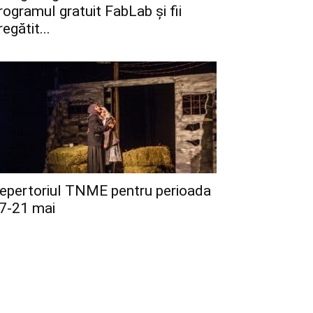
rogramul gratuit FabLab și fii
regătit...
epertoriul TNME pentru perioada
7-21 mai