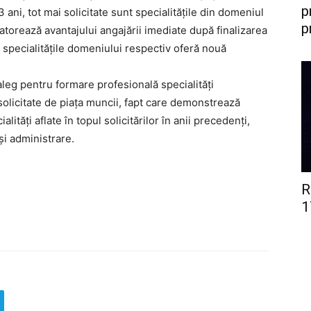
p
-3 ani, tot mai solicitate sunt specialitățile din domeniul
p
atorează avantajului angajării imediate după finalizarea
a specialitățile domeniului respectiv oferă nouă
e aleg pentru formare profesională specialități
solicitate de piața muncii, fapt care demonstrează
lități aflate în topul solicitărilor în anii precedenți,
și administrare.
R
1