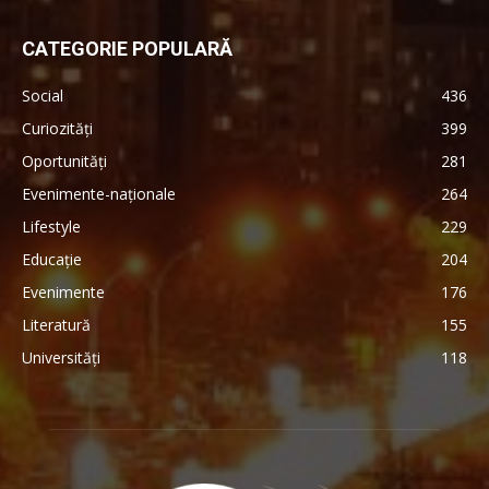
CATEGORIE POPULARĂ
Social
436
Curiozități
399
Oportunități
281
Evenimente-naționale
264
Lifestyle
229
Educație
204
Evenimente
176
Literatură
155
Universități
118