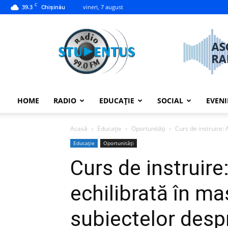
C
39.3
vineri, 7 august
Chișinău
studentus.md
HOME
RADIO
EDUCAȚIE
SOCIAL
EVEN
Acasă
Educație
Oportunități
Curs de instruire:
Educație
Oportunități
Curs de instruir
echilibrată în m
subiectelor despr