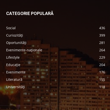
CATEGORIE POPULARĂ
Social
436
Curiozități
399
Oportunități
281
Evenimente-naționale
264
Lifestyle
229
Educație
204
Evenimente
176
Literatură
155
Universități
118