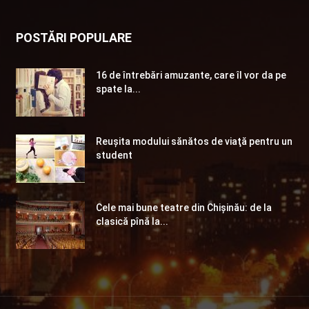
POSTĂRI POPULARE
16 de întrebări amuzante, care îl vor da pe
spate la...
Reuşita modului sănătos de viaţă pentru un
student
Cele mai bune teatre din Chişinău: de la
clasică pînă la...