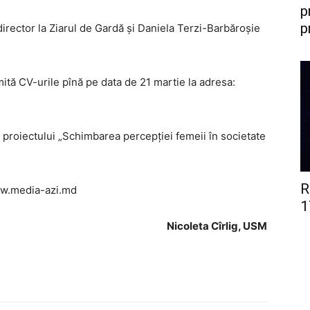
p
p
irector la Ziarul de Gardă şi Daniela Terzi-Barbăroşie
imită CV-urile pînă pe data de 21 martie la adresa:
 proiectului „Schimbarea percepţiei femeii în societate
R
www.media-azi.md
1
Nicoleta Cîrlig, USM