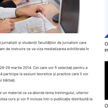
urnaliştii şi studenţii facultăţilor de jurnalism care
O
am de instruire ce va viza mediatizarea echilibrata în
i
28-29 martie 2014. Cei care vor fi selectaţi pentru a
ă participe la sesiuni teoretice şi practice care îi vor
i bărbaţi.
te un material ce va aborda tema treiningului, ulterior
ilea curs şi vor fi incluse într-o publicaţie distribuită la
O