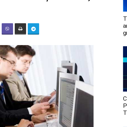
T
a
g
C
P
T