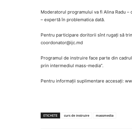
Moderatorul programului va fi Alina Radu – d
– expertă în problematica dată.
Pentru participare doritorii sînt rugaţi să tr
coordonator@ijc.md
Programul de instruire face parte din cadrul
prin intermediul mass-media”.
Pentru informaţii suplimentare accesaţi: 
ETICHETE
curs de instruire
massmedia