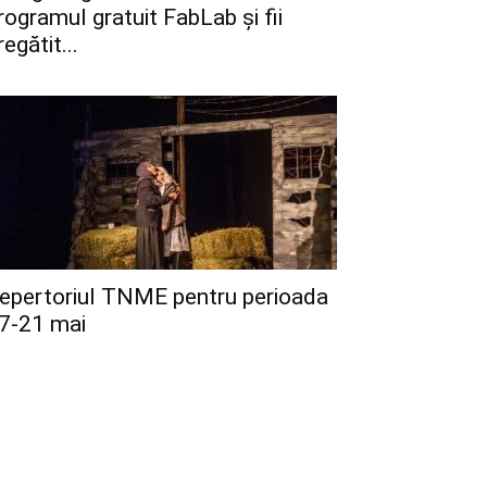
rogramul gratuit FabLab și fii
regătit...
epertoriul TNME pentru perioada
7-21 mai