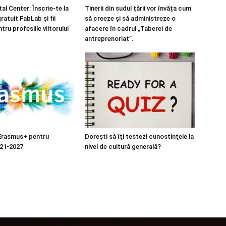
al Center: Înscrie-te la
Tinerii din sudul țării vor învăța cum
atuit FabLab și fii
să creeze și să administreze o
tru profesiile viitorului
afacere în cadrul „Taberei de
antreprenoriat”.
Erasmus+ pentru
Doreşti să îţi testezi cunostinţele la
021-2027
nivel de cultură generală?