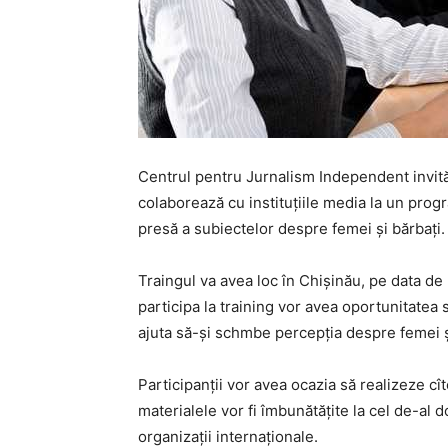
Centrul pentru Jurnalism Independent invită j
colaborează cu instituţiile media la un progr
presă a subiectelor despre femei şi bărbaţi.
Traingul va avea loc în Chişinău, pe data de 
participa la training vor avea oportunitatea s
ajuta să-şi schmbe percepţia despre femei ş
Participanţii vor avea ocazia să realizeze cî
materialele vor fi îmbunătăţite la cel de-al do
organizaţii internaţionale.