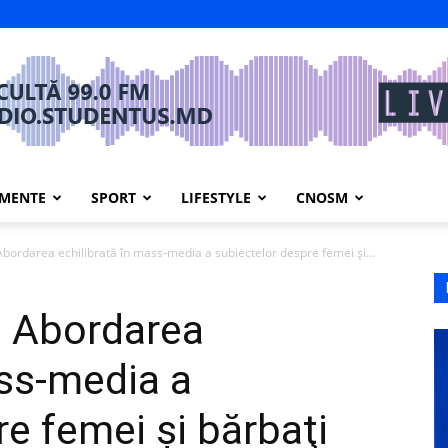
IMENTE
SPORT
LIFESTYLE
CNOSM
 Abordarea echilibrată în mass-media a subiectelor despre femei şi...
e: Abordarea
ass-media a
e femei şi bărbaţi