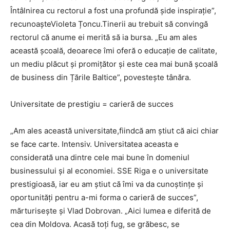
Întâlnirea cu rectorul a fost una profundă șide inspirație”,
recunoașteVioleta Țoncu.Tinerii au trebuit să convingă
rectorul că anume ei merită să ia bursa. „Eu am ales
această școală, deoarece îmi oferă o educație de calitate,
un mediu plăcut și promițător și este cea mai bună școală
de business din Țările Baltice”, povestește tânăra.
Universitate de prestigiu = carieră de succes
„Am ales această universitate,fiindcă am știut că aici chiar
se face carte. Intensiv. Universitatea aceasta e
considerată una dintre cele mai bune în domeniul
businessului și al economiei. SSE Riga e o universitate
prestigioasă, iar eu am știut că îmi va da cunoștințe și
oportunități pentru a-mi forma o carieră de succes”,
mărturisește și Vlad Dobrovan. „Aici lumea e diferită de
cea din Moldova. Acasă toți fug, se grăbesc, se