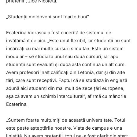
prietenii”, zice Nicoleta.
„Studenții moldoveni sunt foarte buni”
Ecaterina Vidrașcu a fost cucerită de sistemul de
învățământ de aici. „Este unul flexibil, iar studenții nu sunt
încărcați cu mai multe cursuri simultan. Este un sistem
modular – se studiază unul sau două cursuri, iar apoi
studenții sunt evaluați și după asta continuă un alt curs.
Avem profesori înalt calificați din Letonia, dar și din alte
țări, care sunt receptivi. Faptul că se studiază în engleză
adună aici studenți din mai mult de zece țări europene,
așa că avem un schimb intercultural”, afirmă cu mândrie
Ecaterina.
„Suntem foarte mulțumiți de această universitate. Totul
este peste așteptările noastre. Viața de campus e una
liniștită. Nu avem pretenții, totul ne-a fost oferit din start,