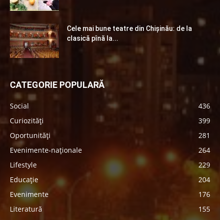
Cele mai bune teatre din Chişinău: de la
clasică pînă la...
CATEGORIE POPULARĂ
Social
436
Curiozități
399
Oportunități
281
Evenimente-naționale
264
Lifestyle
229
Educație
204
Evenimente
176
Literatură
155