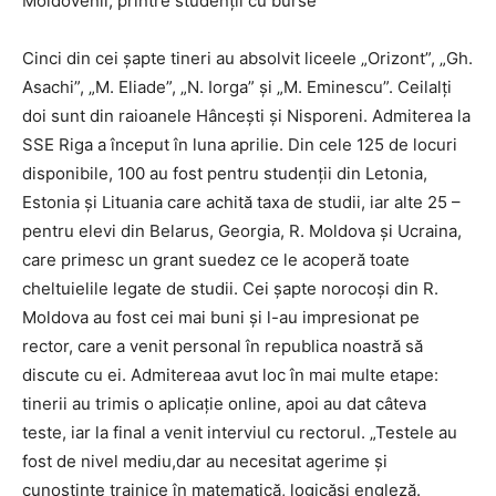
Moldovenii, printre studenții cu burse
Cinci din cei șapte tineri au absolvit liceele „Orizont”, „Gh.
Asachi”, „M. Eliade”, „N. Iorga” și „M. Eminescu”. Ceilalți
doi sunt din raioanele Hâncești și Nisporeni. Admiterea la
SSE Riga a început în luna aprilie. Din cele 125 de locuri
disponibile, 100 au fost pentru studenții din Letonia,
Estonia și Lituania care achită taxa de studii, iar alte 25 –
pentru elevi din Belarus, Georgia, R. Moldova și Ucraina,
care primesc un grant suedez ce le acoperă toate
cheltuielile legate de studii. Cei șapte norocoși din R.
Moldova au fost cei mai buni și l-au impresionat pe
rector, care a venit personal în republica noastră să
discute cu ei. Admitereaa avut loc în mai multe etape:
tinerii au trimis o aplicație online, apoi au dat câteva
teste, iar la final a venit interviul cu rectorul. „Testele au
fost de nivel mediu,dar au necesitat agerime și
cunoștințe trainice în matematică, logicăși engleză.