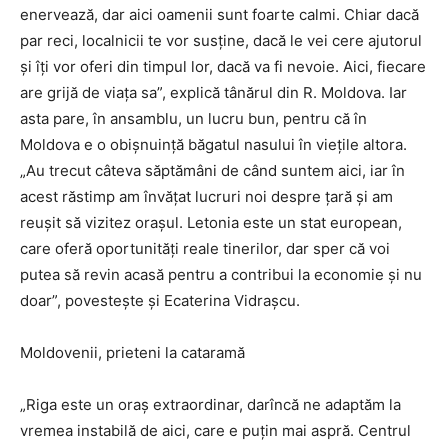
enervează, dar aici oamenii sunt foarte calmi. Chiar dacă
par reci, localnicii te vor susține, dacă le vei cere ajutorul
și îți vor oferi din timpul lor, dacă va fi nevoie. Aici, fiecare
are grijă de viața sa”, explică tânărul din R. Moldova. Iar
asta pare, în ansamblu, un lucru bun, pentru că în
Moldova e o obișnuință băgatul nasului în viețile altora.
„Au trecut câteva săptămâni de când suntem aici, iar în
acest răstimp am învățat lucruri noi despre țară și am
reușit să vizitez orașul. Letonia este un stat european,
care oferă oportunități reale tinerilor, dar sper că voi
putea să revin acasă pentru a contribui la economie și nu
doar”, povestește și Ecaterina Vidrașcu.
Moldovenii, prieteni la cataramă
„Riga este un oraș extraordinar, darîncă ne adaptăm la
vremea instabilă de aici, care e puțin mai aspră. Centrul