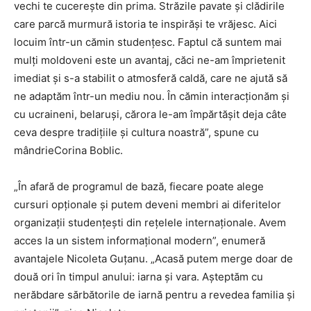
vechi te cucerește din prima. Străzile pavate și clădirile
care parcă murmură istoria te inspirăși te vrăjesc. Aici
locuim într-un cămin studențesc. Faptul că suntem mai
mulți moldoveni este un avantaj, căci ne-am împrietenit
imediat și s-a stabilit o atmosferă caldă, care ne ajută să
ne adaptăm într-un mediu nou. În cămin interacționăm și
cu ucraineni, belaruși, cărora le-am împărtășit deja câte
ceva despre tradițiile și cultura noastră”, spune cu
mândrieCorina Boblic.
„În afară de programul de bază, fiecare poate alege
cursuri opționale și putem deveni membri ai diferitelor
organizații studențești din rețelele internaționale. Avem
acces la un sistem informațional modern”, enumeră
avantajele Nicoleta Guțanu. „Acasă putem merge doar de
două ori în timpul anului: iarna și vara. Așteptăm cu
nerăbdare sărbătorile de iarnă pentru a revedea familia și