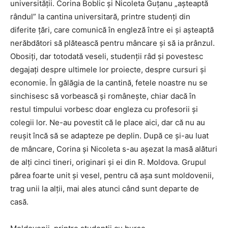
universității. Corina Boblic și Nicoleta Guțanu „așteaptă
rândul” la cantina universitară, printre studenți din
diferite țări, care comunică în engleză între ei și așteaptă
nerăbdători să plătească pentru mâncare și să ia prânzul.
Obosiți, dar totodată veseli, studenții râd și povestesc
degajați despre ultimele lor proiecte, despre cursuri și
economie. În gălăgia de la cantină, fetele noastre nu se
sinchisesc să vorbească și românește, chiar dacă în
restul timpului vorbesc doar engleza cu profesorii și
colegii lor. Ne-au povestit că le place aici, dar că nu au
reușit încă să se adapteze pe deplin. După ce și-au luat
de mâncare, Corina și Nicoleta s-au așezat la masă alături
de alți cinci tineri, originari și ei din R. Moldova. Grupul
părea foarte unit și vesel, pentru că așa sunt moldovenii,
trag unii la alții, mai ales atunci când sunt departe de
casă.