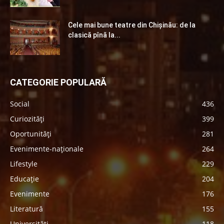
Cele mai bune teatre din Chişinău: de la
clasică pînă la...
CATEGORIE POPULARĂ
Social
436
Curiozități
399
Oportunități
281
Evenimente-naționale
264
Lifestyle
229
Educație
204
Evenimente
176
Literatură
155
Universități
118