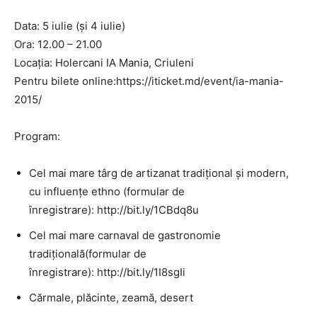
Data: 5 iulie (și 4 iulie)
Ora: 12.00 – 21.00
Locația: Holercani IA Mania, Criuleni
Pentru bilete online:https://iticket.md/event/ia-mania-
2015/
Program:
Cel mai mare târg de artizanat tradițional și modern,
cu influențe ethno (formular de
înregistrare): http://bit.ly/1CBdq8u
Cel mai mare carnaval de gastronomie
tradițională(formular de
înregistrare): http://bit.ly/1I8sgIi
Сărmale, plăcinte, zeamă, desert