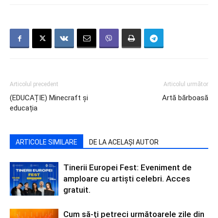
Articolul precedent
Articolul următor
(EDUCAȚIE) Minecraft și
Artă bărboasă
educația
ARTICOLE SIMILARE
DE LA ACELAȘI AUTOR
Tinerii Europei Fest: Eveniment de
amploare cu artiști celebri. Acces
gratuit.
Cum să-ți petreci următoarele zile din