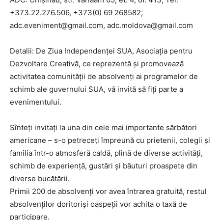
+373.22.276.506, +373(0) 69 268582;
adc.eveniment@gmail.com, adc.moldova@gmail.com
Detalii: De Ziua Independenței SUA, Asociația pentru
Dezvoltare Creativă, ce reprezentă și promovează
activitatea comunității de absolvenți ai programelor de
schimb ale guvernului SUA, vă invită să fiți parte a
evenimentului.
Sînteți invitați la una din cele mai importante sărbători
americane – s-o petreceţi împreună cu prietenii, colegii şi
familia într-o atmosferă caldă, plină de diverse activități,
schimb de experiență, gustări şi băuturi proaspete din
diverse bucătării.
Primii 200 de absolvenţi vor avea întrarea gratuită, restul
absolvenților doritoriși oaspeţii vor achita o taxă de
participare.