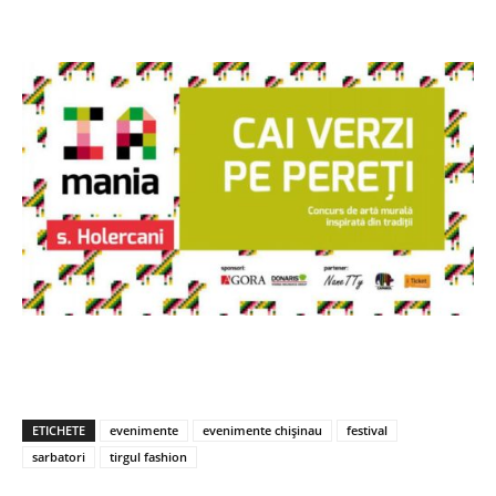
ETICHETE
evenimente
evenimente chișinau
festival
sarbatori
tirgul fashion