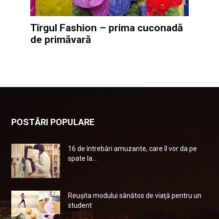
Tîrgul Fashion – prima cuconadă
de primăvară
POSTĂRI POPULARE
16 de întrebări amuzante, care îl vor da pe
spate la...
Reuşita modului sănătos de viaţă pentru un
student