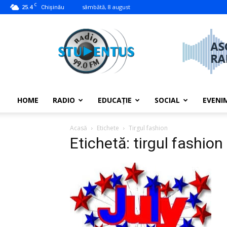
C
25.4
sâmbătă, 8 august
Chișinău
studentus.md
HOME
RADIO
EDUCAȚIE
SOCIAL
EVENI
Acasă
Etichete
Tirgul fashion
Etichetă: tirgul fashion