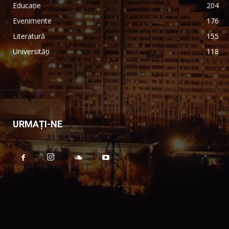
Educație
204
Evenimente
176
Literatură
155
Universități
118
URMAȚI-NE