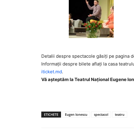
Detalii despre spectacole găsiți pe pagina
Informații despre bilete aflați la casa teat
iticket.md
.
Vă așteptăm la Teatrul Național Eugene Ione
ETICHETE
Eugen Ionescu
spectacol
teatru