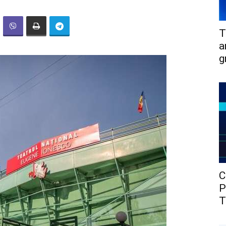
T
a
g
C
P
T