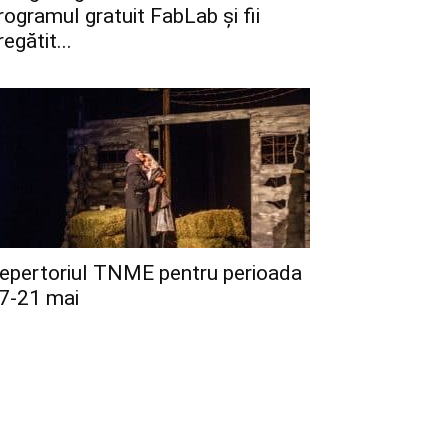
rogramul gratuit FabLab și fii
regătit...
epertoriul TNME pentru perioada
7-21 mai