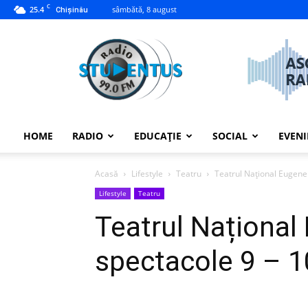
C
25.4
sâmbătă, 8 august
Chișinău
studentus.md
HOME
RADIO
EDUCAȚIE
SOCIAL
EVEN
Acasă
Lifestyle
Teatru
Teatrul Național Eugene 
Lifestyle
Teatru
Teatrul Național
spectacole 9 – 1