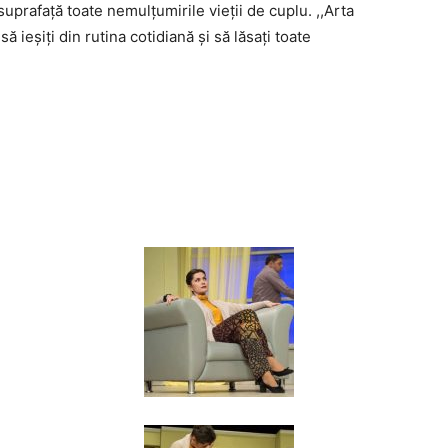
suprafaţă toate nemulţumirile vieţii de cuplu. ,,Arta
ă ieşiţi din rutina cotidiană şi să lăsaţi toate