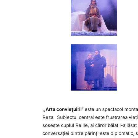
,,Arta convieţuirii”
este un spectacol montat 
Reza. Subiectul central este frustrarea vieţi
soseşte cuplul Reille, ai căror băiat l-a lăsat
conversaţiei dintre părinţi este diplomatic,