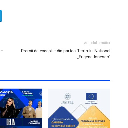
Articolul următor
 –
Premii de excepție din partea Teatrului Național
,,Eugene Ionesco’’