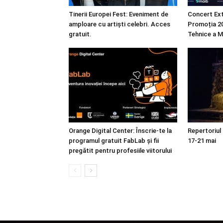
Tinerii Europei Fest: Eveniment de
Concert Ext
amploare cu artiști celebri. Acces
Promoția 20
gratuit.
Tehnice a M
Orange Digital Center: Înscrie-te la
Repertoriul
programul gratuit FabLab și fii
17-21 mai
pregătit pentru profesiile viitorului