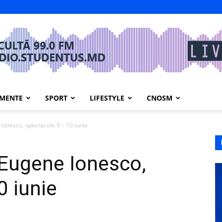
IMENTE
SPORT
LIFESTYLE
CNOSM
Ionesco, spectacole 9 – 10 iunie
 Eugene Ionesco,
0 iunie