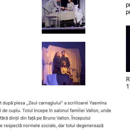
p
p
R
1
după piesa ,,Zeul carnagiului” a scriitoarei Yasmina
i de cuplu. Totul începe în salonul familiei Vallon, unde
 fără dinţii din faţă pe Bruno Vallon. Începutul
 se respectă normele sociale, dar totul degenerează