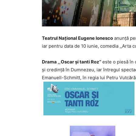
Teatrul Național Eugene Ionesco
anunţă pent
iar pentru data de 10 iunie, comedia ,,Arta co
Drama ,,Oscar și tanti Roz’’
este o piesă în 
și credință în Dumnezeu, iar întregul spectac
Emanuell-Schmitt, în regia lui Petru Vutcără