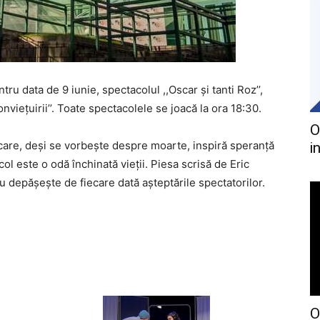
ru data de 9 iunie, spectacolul ,,Oscar și tanti Roz’’,
nviețuirii’’. Toate spectacolele se joacă la ora 18:30.
O
care, deși se vorbește despre moarte, inspiră speranță
i
ol este o odă închinată vieții. Piesa scrisă de Eric
u depășește de fiecare dată așteptările spectatorilor.
O