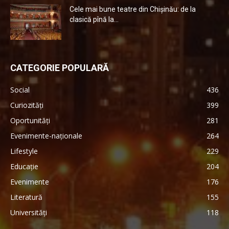
Cele mai bune teatre din Chişinău: de la
clasică pînă la...
CATEGORIE POPULARĂ
Social
436
Curiozități
399
Oportunități
281
Evenimente-naționale
264
Lifestyle
229
Educație
204
Evenimente
176
Literatură
155
Universități
118