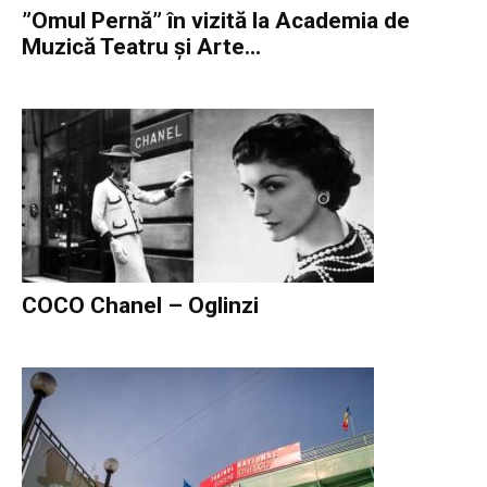
”Omul Pernă” în vizită la Academia de
Muzică Teatru şi Arte...
COCO Chanel – Oglinzi