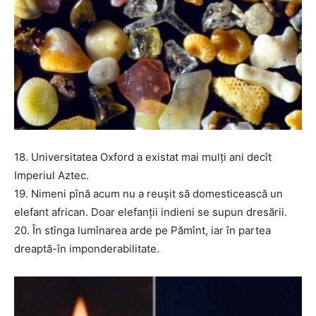
18. Universitatea Oxford a existat mai mulți ani decît
Imperiul Aztec.
19. Nimeni pînă acum nu a reușit să domesticească un
elefant african. Doar elefanții indieni se supun dresării.
20. În stînga lumînarea arde pe Pămînt, iar în partea
dreaptă-în imponderabilitate.