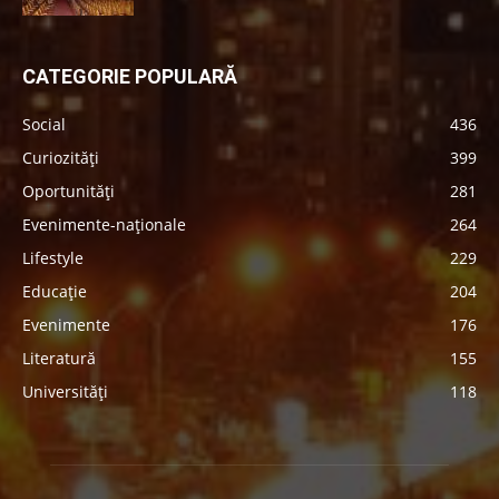
CATEGORIE POPULARĂ
Social
436
Curiozități
399
Oportunități
281
Evenimente-naționale
264
Lifestyle
229
Educație
204
Evenimente
176
Literatură
155
Universități
118