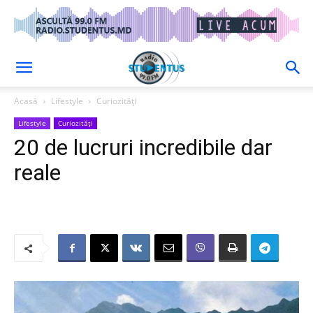
Acasă
Lifestyle
Curiozități
Lifestyle
Curiozități
20 de lucruri incredibile dar
reale