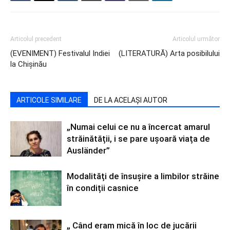
Articolul precedent
Articolul următor
(EVENIMENT) Festivalul Indiei
(LITERATURĂ) Arta posibilului
la Chișinău
ARTICOLE SIMILARE
DE LA ACELAȘI AUTOR
„Numai celui ce nu a încercat amarul
străinătății, i se pare ușoară viața de
Ausländer”
Modalități de însușire a limbilor străine
în condiții casnice
„ Când eram mică în loc de jucării