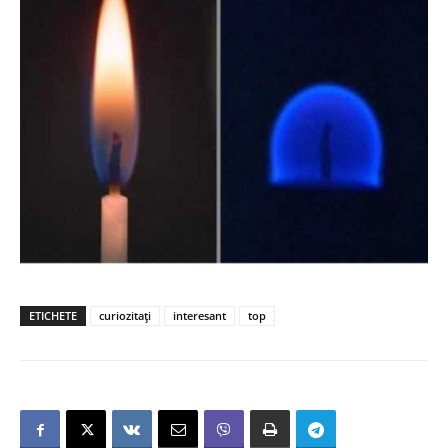
ETICHETE
curiozitați
interesant
top