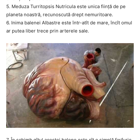
5. Meduza Turritopsis Nutricula este unica ființă de pe
planeta noastră, recunoscută drept nemuritoare.
6. Inima balenei Albastre este într-atît de mare, încît omul
ar putea liber trece prin arterele sale.
7. În schimb gîtul acestei balene este cît o simplă farfurie