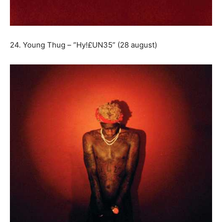
24. Young Thug – ”Hy!£UN35” (28 august)