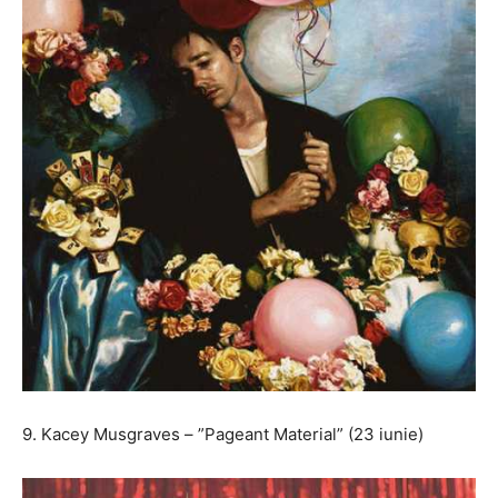
9. Kacey Musgraves – ”Pageant Material” (23 iunie)