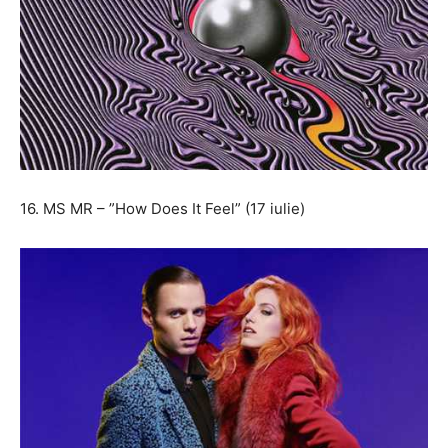
16. MS MR – ”How Does It Feel” (17 iulie)