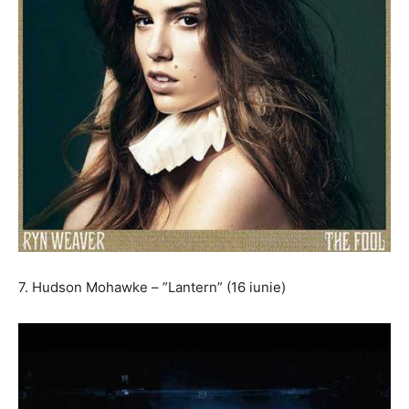
7. Hudson Mohawke – ”Lantern” (16 iunie)