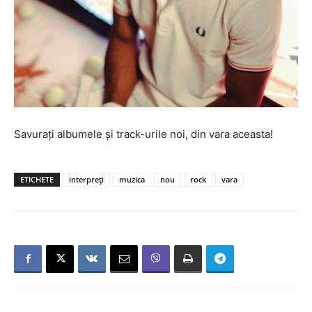
Savurați albumele și track-urile noi, din vara aceasta!
ETICHETE
interpreți
muzica
nou
rock
vara