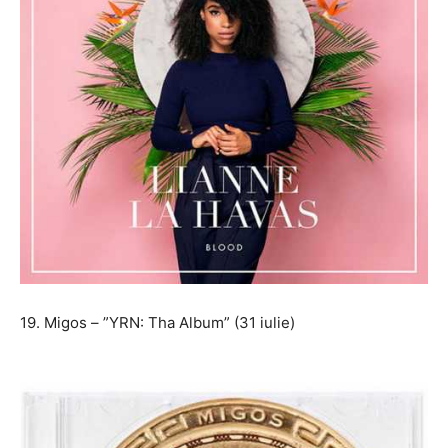
19. Migos – ”YRN: Tha Album” (31 iulie)