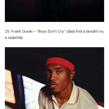
25. Frank Ocean – ”Boys Don’t Cry” (data fixă a lansării nu
e stabilită)