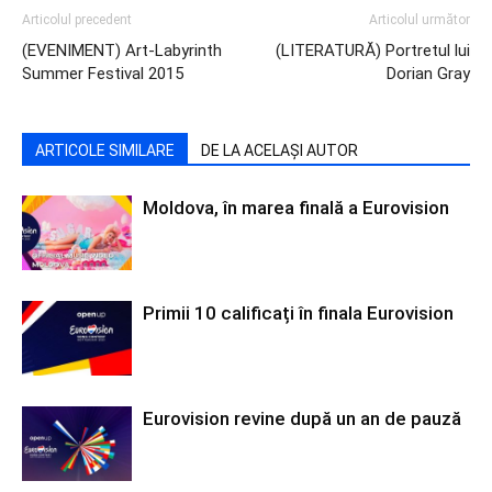
Articolul precedent
Articolul următor
(EVENIMENT) Art-Labyrinth
(LITERATURĂ) Portretul lui
Summer Festival 2015
Dorian Gray
ARTICOLE SIMILARE
DE LA ACELAȘI AUTOR
Moldova, în marea finală a Eurovision
Primii 10 calificați în finala Eurovision
Eurovision revine după un an de pauză