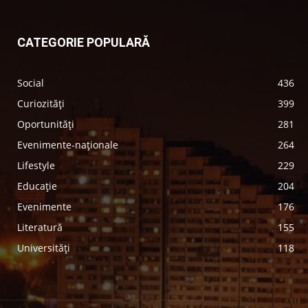
CATEGORIE POPULARĂ
Social
436
Curiozități
399
Oportunități
281
Evenimente-naționale
264
Lifestyle
229
Educație
204
Evenimente
176
Literatură
155
Universități
118