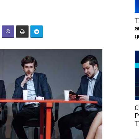
T
a
g
C
P
T