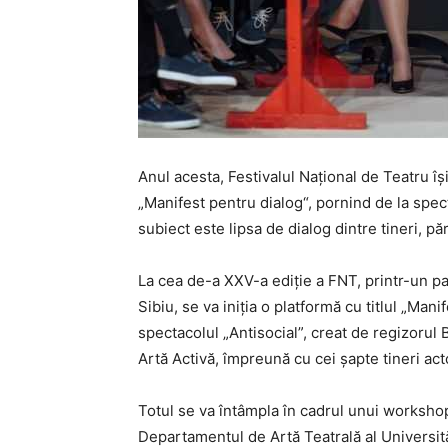
Anul acesta, Festivalul Naţional de Teatru îşi
„Manifest pentru dialog“, pornind de la spec
subiect este lipsa de dialog dintre tineri, păr
La cea de-a XXV-a ediţie a FNT, printr-un par
Sibiu, se va iniţia o platformă cu titlul „Man
spectacolul „Antisocial”, creat de regizorul
Artă Activă, împreună cu cei şapte tineri acto
Totul se va întâmpla în cadrul unui workshop 
Departamentul de Artă Teatrală al Universităţ