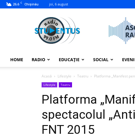
C
26.6
joi, 6 august
Chișinău
studentus.md
HOME
RADIO
EDUCAȚIE
SOCIAL
EVEN
Acasă
Lifestyle
Teatru
Platforma „Manifest pent
Lifestyle
Teatru
Platforma „Manif
spectacolul „Anti
FNT 2015