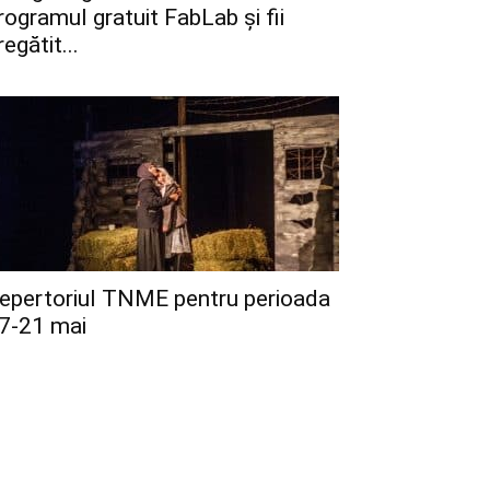
rogramul gratuit FabLab și fii
regătit...
epertoriul TNME pentru perioada
7-21 mai