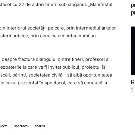
p
acol cu 22 de actori tineri, sub sloganul: „Manifestul
p
 interiorul societăţii pe care, prin intermediul artelor
aterii publice, prin ceea ce am putea numi un
.
despre fractura dialogului dintre tineri, profesori şi
zbaterile la care va fi invitat publicul, proiectul îşi
căli, părinţi, societatea civilă – să aibă oportunitatea
R
 la cazul prezentat în spectacol, care să conducă la
1
iecte
spectacol
teatru