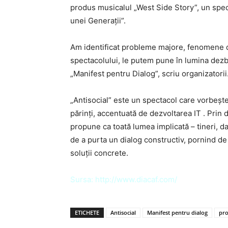
produs musicalul „West Side Story”, un spect
unei Generaţii”.
Am identificat probleme majore, fenomene din
spectacolului, le putem pune în lumina dezb
„Manifest pentru Dialog”, scriu organizatorii
„Antisocial” este un spectacol care vorbeşte 
părinţi, accentuată de dezvoltarea IT . Prin de
propune ca toată lumea implicată – tineri, das
de a purta un dialog constructiv, pornind de
soluţii concrete.
Sursa:
http://www.diacaf.com/
ETICHETE
Antisocial
Manifest pentru dialog
pro