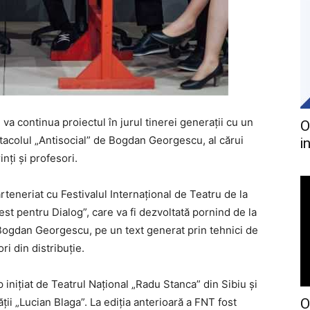
 va continua proiectul în jurul tinerei generaţii cu un
O
tacolul „Antisocial” de Bogdan Georgescu, al cărui
i
inţi şi profesori.
teneriat cu Festivalul Internaţional de Teatru de la
ifest pentru Dialog”, care va fi dezvoltată pornind de la
 Bogdan Georgescu, pe un text generat prin tehnici de
ri din distribuţie.
iniţiat de Teatrul Naţional „Radu Stanca” din Sibiu şi
ii „Lucian Blaga”. La ediţia anterioară a FNT fost
O