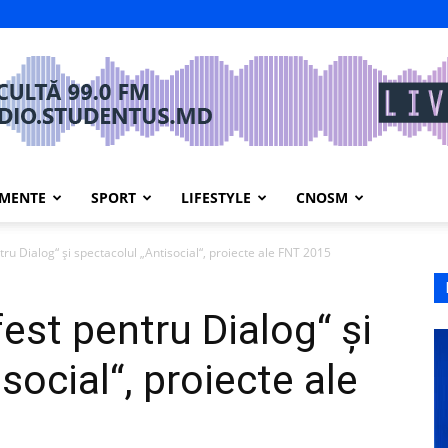
IMENTE
SPORT
LIFESTYLE
CNOSM
ru Dialog“ şi spectacolul „Antisocial“, proiecte ale FNT 2015
est pentru Dialog“ şi
social“, proiecte ale