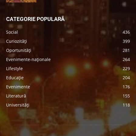
CATEGORIE POPULARĂ
Social
436
Curiozități
399
Oportunități
281
Evenimente-naționale
264
Lifestyle
229
Educație
204
Evenimente
176
Literatură
155
Universități
118