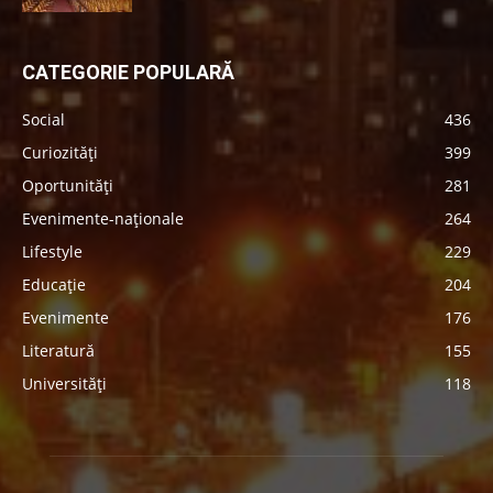
CATEGORIE POPULARĂ
Social
436
Curiozități
399
Oportunități
281
Evenimente-naționale
264
Lifestyle
229
Educație
204
Evenimente
176
Literatură
155
Universități
118