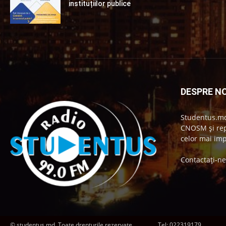
instituțiilor publice
DESPRE NO
Studentus.md
CNOSM și repr
celor mai imp
Contactați-n
© studentus.md, Toate drepturile rezervate.
Tel:
022319179