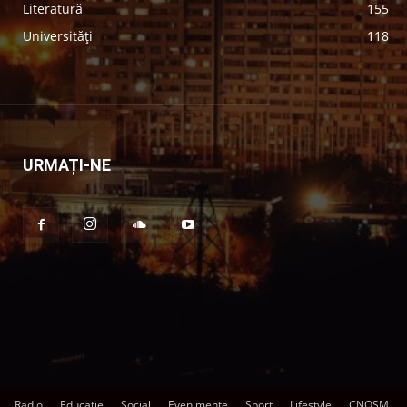
Literatură
155
Universități
118
URMAȚI-NE
Radio
Educație
Social
Evenimente
Sport
Lifestyle
CNOSM