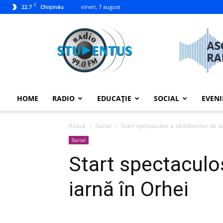
C
22.7
vineri, 7 august
Chișinău
studentus.md
HOME
RADIO
EDUCAȚIE
SOCIAL
EVEN
Acasă
Social
Start spectaculos a sărbătorilor de i
Social
Start spectaculos
iarnă în Orhei