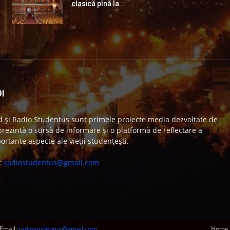
clasică pînă la...
I
 și Radio Studentus sunt primele proiecte media dezvoltate de
ezintă o sursă de informare și o platformă de reflectare a
ortante aspecte ale vieții studențești.
e:
radiostudentus@gmail.com
Email:
radiostudentus@gmail.com
Home