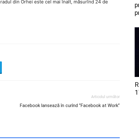
 Bradul din Orhei este cel mai înalt, măsurînd 24 de
p
p
R
1
Articolul următor
Facebook lansează în curînd ”Facebook at Work”