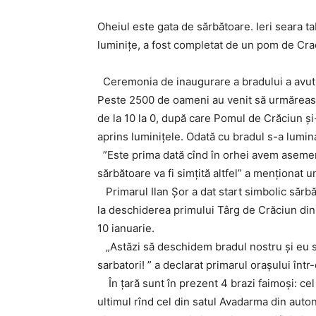
Oheiul este gata de sărbătoare. Ieri seara tab
luminițe, a fost completat de un pom de Cra
Ceremonia de inaugurare a bradului a avut l
Peste 2500 de oameni au venit să urmăreasc
de la 10 la 0, după care Pomul de Crăciun și
aprins luminițele. Odată cu bradul s-a lumina
”Este prima dată cînd în orhei avem asemen
sărbătoare va fi simțită altfel” a menționat un
Primarul Ilan Șor a dat start simbolic sărbători
la deschiderea primului Târg de Crăciun di
10 ianuarie.
„Astăzi să deschidem bradul nostru și eu sp
sarbatori! ” a declarat primarul orașului într-
În țară sunt în prezent 4 brazi faimoși: cel di
ultimul rînd cel din satul Avadarma din aut