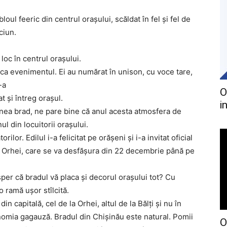
loul feeric din centrul orașului, scăldat în fel și fel de
ciun.
oc în centrul orașului.
a evenimentul. Ei au numărat în unison, cu voce tare,
-a
O
t și întreg orașul.
i
ea brad, ne pare bine că anul acesta atmosfera de
ul din locuitorii orașului.
lor. Edilul i-a felicitat pe orășeni și i-a invitat oficial
n Orhei, care se va desfășura din 22 decembrie până pe
er că bradul vă placa și decorul orașului tot? Cu
o ramă ușor stîlcită.
n capitală, cel de la Orhei, altul de la Bălți și nu în
onomia gagauză. Bradul din Chișinău este natural. Pomii
O