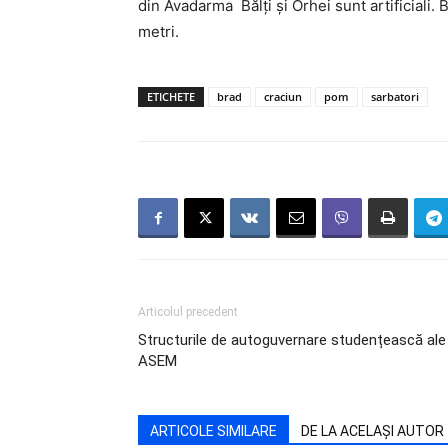
din Avadarma Bălți și Orhei sunt artificiali.
metri.
ETICHETE
brad
craciun
pom
sarbatori
Articolul precedent
Structurile de autoguvernare studențească ale
ASEM
ARTICOLE SIMILARE
DE LA ACELAȘI AUTOR