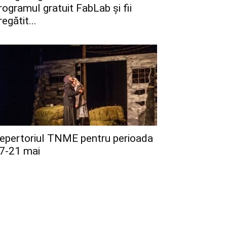
rogramul gratuit FabLab și fii
regătit...
epertoriul TNME pentru perioada
7-21 mai