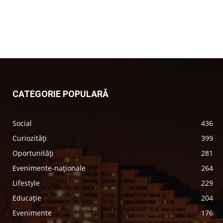
CATEGORIE POPULARĂ
Social
436
Curiozități
399
Oportunități
281
Evenimente-naționale
264
Lifestyle
229
Educație
204
Evenimente
176