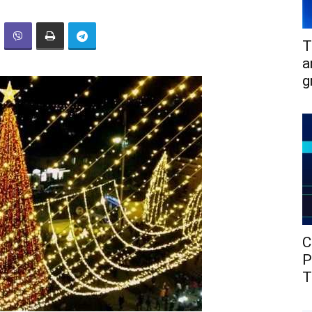
T
a
g
C
P
T