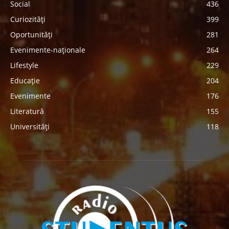
Social
436
Curiozități
399
Oportunități
281
Evenimente-naționale
264
Lifestyle
229
Educație
204
Evenimente
176
Literatură
155
Universități
118