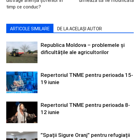
distrage atenția șoferilor în
urmează să fie modificată
timp ce conduc?
ARTICOLE SIMILARE
DE LA ACELAȘI AUTOR
Republica Moldova – problemele și
dificultățile ale agricultorilor
Repertoriul TNME pentru perioada 15-
19 iunie
Repertoriul TNME pentru perioada 8-
12 iunie
”Spații Sigure Oranj” pentru refugiații