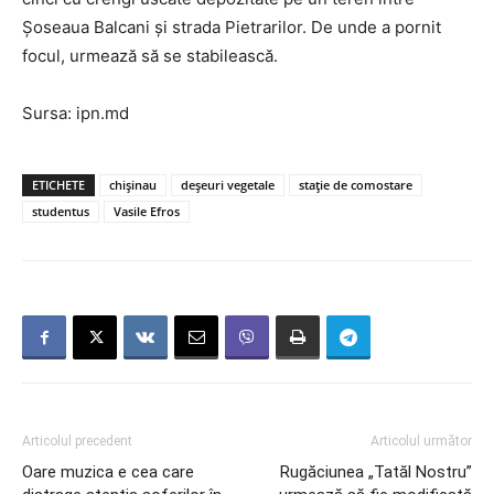
Șoseaua Balcani și strada Pietrarilor. De unde a pornit
focul, urmează să se stabilească.
Sursa: ipn.md
ETICHETE
chișinau
deșeuri vegetale
stație de comostare
studentus
Vasile Efros
Articolul precedent
Articolul următor
Oare muzica e cea care
Rugăciunea „Tatăl Nostru”