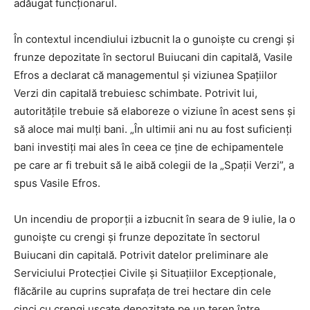
adăugat funcționarul.
În contextul incendiului izbucnit la o gunoiște cu crengi și
frunze depozitate în sectorul Buiucani din capitală, Vasile
Efros a declarat că managementul și viziunea Spațiilor
Verzi din capitală trebuiesc schimbate. Potrivit lui,
autoritățile trebuie să elaboreze o viziune în acest sens și
să aloce mai mulți bani. „În ultimii ani nu au fost suficienți
bani investiți mai ales în ceea ce ține de echipamentele
pe care ar fi trebuit să le aibă colegii de la „Spații Verzi”, a
spus Vasile Efros.
Un incendiu de proporții a izbucnit în seara de 9 iulie, la o
gunoiște cu crengi și frunze depozitate în sectorul
Buiucani din capitală. Potrivit datelor preliminare ale
Serviciului Protecției Civile și Situațiilor Excepționale,
flăcările au cuprins suprafața de trei hectare din cele
cinci cu crengi uscate depozitate pe un teren între