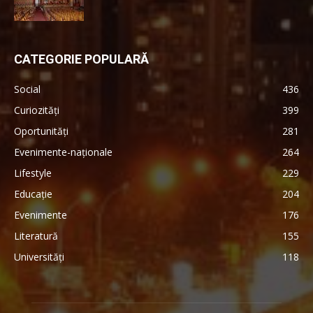
CATEGORIE POPULARĂ
Social
436
Curiozități
399
Oportunități
281
Evenimente-naționale
264
Lifestyle
229
Educație
204
Evenimente
176
Literatură
155
Universități
118