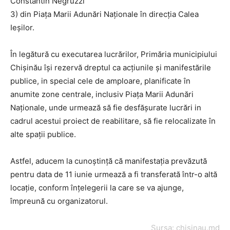
Constantin Negruzzi
3) din Piaţa Marii Adunări Naţionale în direcţia Calea
Ieşilor.
În legătură cu executarea lucrărilor, Primăria municipiului
Chişinău îşi rezervă dreptul ca acţiunile şi manifestările
publice, in special cele de amploare, planificate în
anumite zone centrale, inclusiv Piaţa Marii Adunări
Naţionale, unde urmează să fie desfășurate lucrări in
cadrul acestui proiect de reabilitare, să fie relocalizate în
alte spaţii publice.
Astfel, aducem la cunoştinţă că manifestaţia prevăzută
pentru data de 11 iunie urmează a fi transferată într-o altă
locaţie, conform înţelegerii la care se va ajunge,
împreună cu organizatorul.
Sursa: chisinau.md