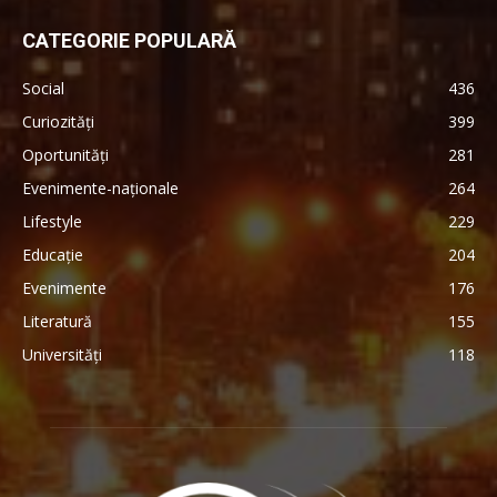
CATEGORIE POPULARĂ
Social
436
Curiozități
399
Oportunități
281
Evenimente-naționale
264
Lifestyle
229
Educație
204
Evenimente
176
Literatură
155
Universități
118