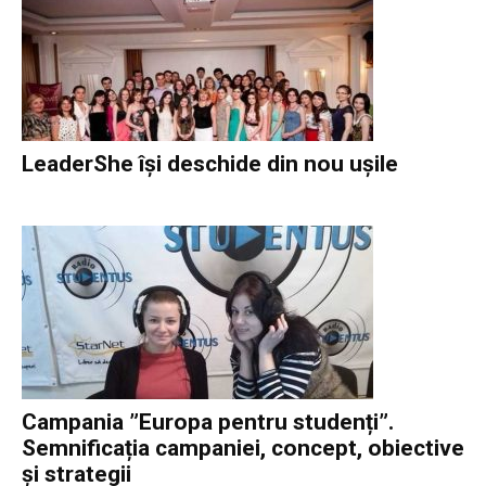
LeaderShe își deschide din nou ușile
Campania ”Europa pentru studenți”.
Semnificația campaniei, concept, obiective
și strategii