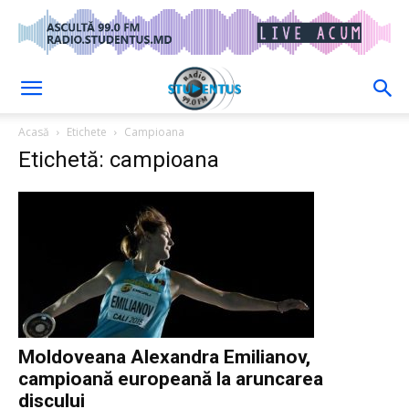
Acasă
Etichete
Campioana
Etichetă: campioana
Moldoveana Alexandra Emilianov,
campioană europeană la aruncarea
discului