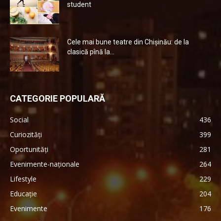
student
Cele mai bune teatre din Chişinău: de la
clasică pînă la...
CATEGORIE POPULARĂ
Social
436
Curiozități
399
Oportunități
281
Evenimente-naționale
264
Lifestyle
229
Educație
204
Evenimente
176