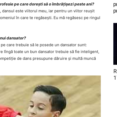
p
rofesie pe care dorești să o îmbrățișezi peste ani?
p
 dansul este viitorul meu, iar pentru un viitor reușit
e domeniul în care te regăsești. Eu mă regăsesc pe ringul
unui dansator?
i pe care trebuie să le posede un dansator sunt:
 Pe lîngă toate un bun dansator trebuie să fie inteligent,
competiție de dans presupune dăruire și multă muncă
R
1