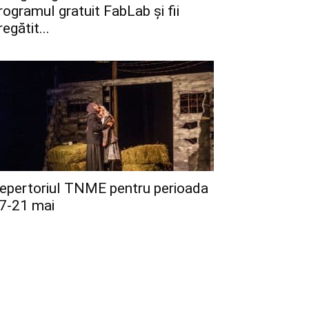
rogramul gratuit FabLab și fii
regătit...
epertoriul TNME pentru perioada
7-21 mai