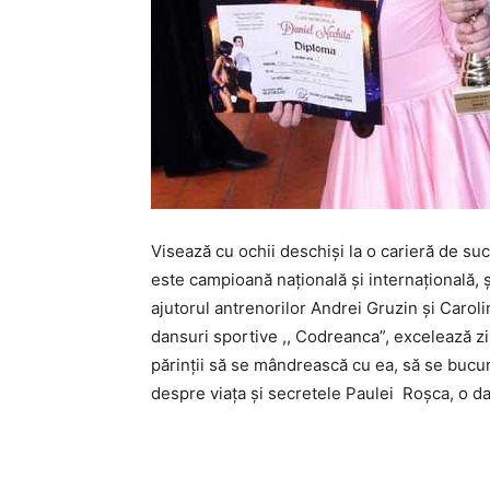
Visează cu ochii deschiși la o carieră de succe
este campioană națională și internațională, ș
ajutorul antrenorilor Andrei Gruzin și Carol
dansuri sportive ,, Codreanca”, excelează zi
părinţii să se mândrească cu ea, să se bucur
despre viața și secretele Paulei Roșca, o dan