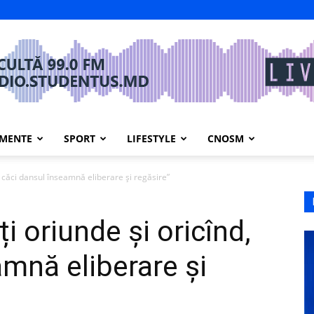
IMENTE
SPORT
LIFESTYLE
CNOSM
d, căci dansul înseamnă eliberare și regăsire”
ți oriunde și oricînd,
amnă eliberare și