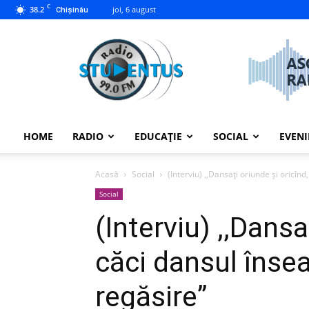
C
38.2
joi, 6 august
Chișinău
studentus.md
HOME
RADIO
EDUCAȚIE
SOCIAL
EVEN
Acasă
Social
(Interviu) ,,Dansați oriunde și oricîn
Social
(Interviu) ,,Dansa
căci dansul înse
regăsire”