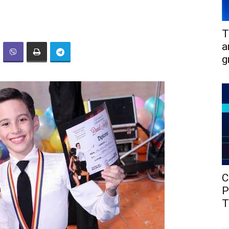
T
a
g
C
P
T