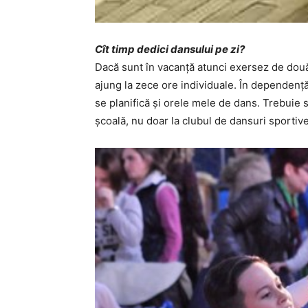
Cît timp dedici dansului pe zi?
Dacă sunt în vacanță atunci exersez de două 
ajung la zece ore individuale. În dependenț
se planifică și orele mele de dans. Trebuie s
școală, nu doar la clubul de dansuri sportiv