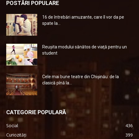
POSTĂRI POPULARE
16 de întrebări amuzante, care îl vor da pe
spate la...
Reuşita modului sănătos de viaţă pentru un
student
Cele mai bune teatre din Chişinău: de la
clasică pînă la...
CATEGORIE POPULARĂ
Social
436
Curiozități
399