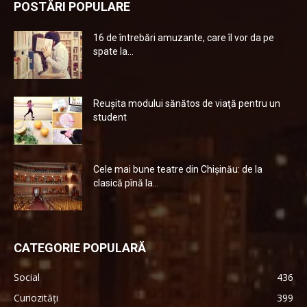
POSTĂRI POPULARE
16 de întrebări amuzante, care îl vor da pe
spate la...
Reuşita modului sănătos de viaţă pentru un
student
Cele mai bune teatre din Chişinău: de la
clasică pînă la...
CATEGORIE POPULARĂ
Social
436
Curiozități
399