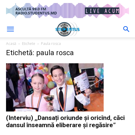
Acasă
Etichete
Paula rosca
Etichetă: paula rosca
(Interviu) ,,Dansați oriunde și oricînd, căci
dansul înseamnă eliberare și regăsire”