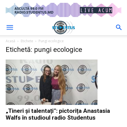
Acasă
Etichete
Pungi ecologice
Etichetă: pungi ecologice
„Tineri și talentați”: pictorița Anastasia
Walfs în studioul radio Studentus