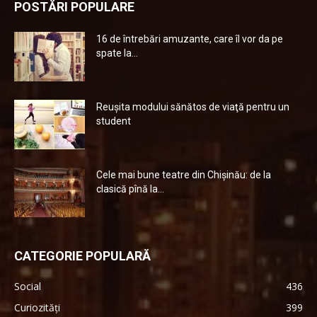
POSTĂRI POPULARE
16 de întrebări amuzante, care îl vor da pe
spate la...
Reuşita modului sănătos de viaţă pentru un
student
Cele mai bune teatre din Chişinău: de la
clasică pînă la...
CATEGORIE POPULARĂ
Social
436
Curiozități
399