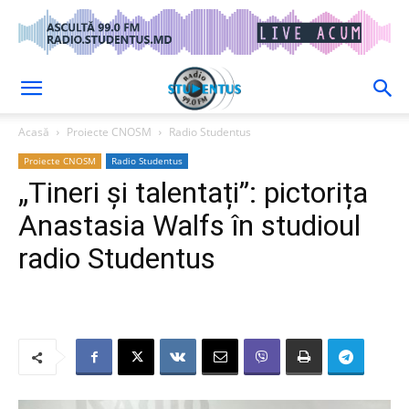
Acasă
Proiecte CNOSM
Radio Studentus
Proiecte CNOSM
Radio Studentus
„Tineri și talentați”: pictorița
Anastasia Walfs în studioul
radio Studentus