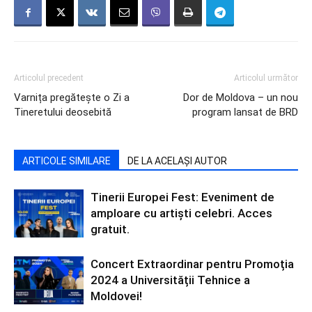
Articolul precedent
Articolul următor
Varnița pregătește o Zi a
Dor de Moldova – un nou
Tineretului deosebită
program lansat de BRD
ARTICOLE SIMILARE
DE LA ACELAȘI AUTOR
Tinerii Europei Fest: Eveniment de
amploare cu artiști celebri. Acces
gratuit.
Concert Extraordinar pentru Promoția
2024 a Universității Tehnice a
Moldovei!