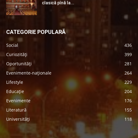
clasică pînă la...
CATEGORIE POPULARĂ
Social
436
Curiozități
399
Oportunități
281
Evenimente-naționale
264
Lifestyle
229
Educație
204
Evenimente
176
Literatură
155
Universități
118