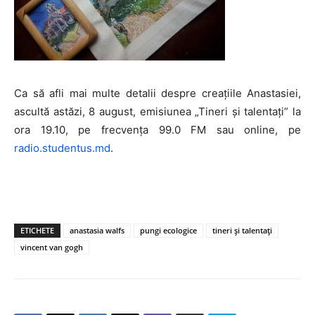
Ca să afli mai multe detalii despre creațiile Anastasiei,
ascultă astăzi, 8 august, emisiunea „Tineri și talentați” la
ora 19.10, pe frecvența 99.0 FM sau online, pe
radio.studentus.md
.
ETICHETE
anastasia walfs
pungi ecologice
tineri și talentați
vincent van gogh