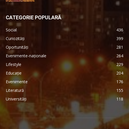
CATEGORIE POPULARĂ
Social
436
Curiozități
399
Oportunități
281
Evenimente-naționale
264
Lifestyle
229
Educație
204
Evenimente
176
Literatură
155
Universități
118