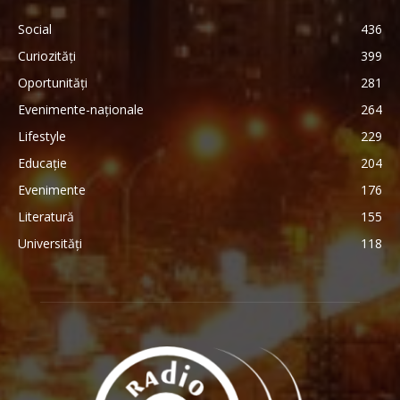
Social
436
Curiozități
399
Oportunități
281
Evenimente-naționale
264
Lifestyle
229
Educație
204
Evenimente
176
Literatură
155
Universități
118