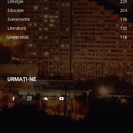
Lifestyle
229
Educație
204
Evenimente
176
Literatură
155
Universități
118
URMAȚI-NE