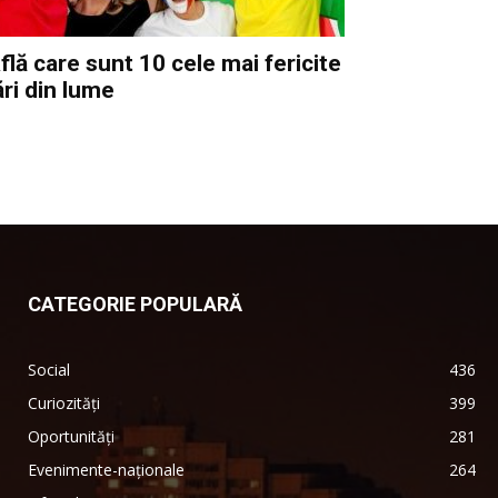
flă care sunt 10 cele mai fericite
ări din lume
CATEGORIE POPULARĂ
Social
436
Curiozități
399
Oportunități
281
Evenimente-naționale
264