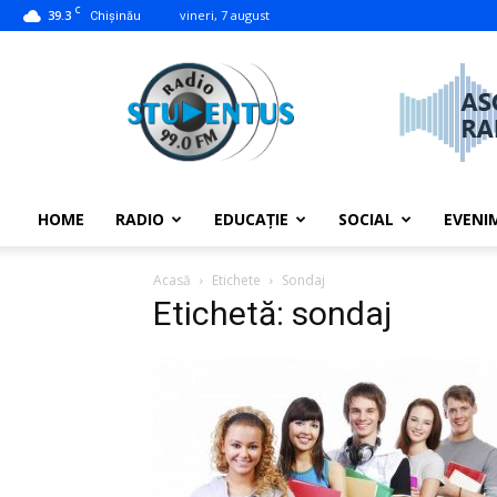
C
39.3
vineri, 7 august
Chișinău
studentus.md
HOME
RADIO
EDUCAȚIE
SOCIAL
EVENI
Acasă
Etichete
Sondaj
Etichetă: sondaj