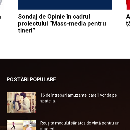
ă
Sondaj de Opinie în cadrul
A
proiectului ”Mass-media pentru
ț
tineri”
POSTĂRI POPULARE
16 de întrebări amuzante, care îl vor da pe
spate la...
Reuşita modului sănătos de viaţă pentru un
student