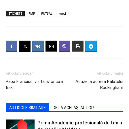
ETICHETE
FMF
FUTSAL
meci
Articolul precedent
Articolul următor
Papa Francisc, vizită istorică în
Acuze la adresa Palatului
Irak
Buckingham
ARTICOLE SIMILARE
DE LA ACELAȘI AUTOR
Prima Academie profesională de tenis