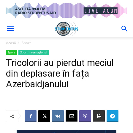
Acasă
Sport
Sport
Sport internațional
Tricolorii au pierdut meciul
din deplasare în fața
Azerbaidjanului