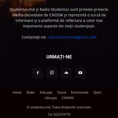
Studentus.md și Radio Studentus sunt primele proiecte
media dezvoltate de CNOSM și reprezintă o sursă de
informare și o platformă de reflectare a celor mai
importante aspecte ale vieții studențești.
Contactați-ne:
radiostudentus@gmail.com
URMAȚI-NE
Home
Radio
Educație
Social
Evenimente
Sport
Lifestyle
CNOSM
© studentus.md, Toate drepturile rezervate.
Tel:
022319179