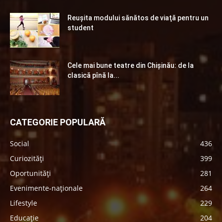
Reuşita modului sănătos de viaţă pentru un
student
Cele mai bune teatre din Chişinău: de la
clasică pînă la...
CATEGORIE POPULARĂ
Social
436
Curiozități
399
Oportunități
281
Evenimente-naționale
264
Lifestyle
229
Educație
204