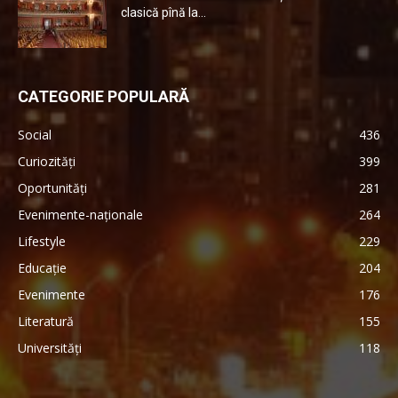
clasică pînă la...
CATEGORIE POPULARĂ
Social
436
Curiozități
399
Oportunități
281
Evenimente-naționale
264
Lifestyle
229
Educație
204
Evenimente
176
Literatură
155
Universități
118