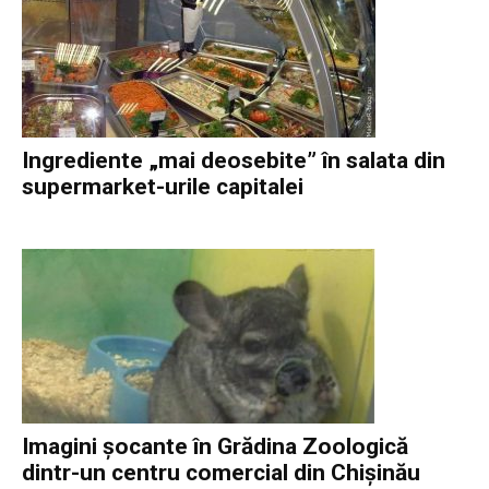
Ingrediente „mai deosebite” în salata din
supermarket-urile capitalei
Imagini șocante în Grădina Zoologică
dintr-un centru comercial din Chișinău