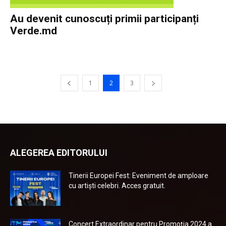
Au devenit cunoscuți primii participanți
Verde.md
1
2
3
ALEGEREA EDITORULUI
Tinerii Europei Fest: Eveniment de amploare
cu artiști celebri. Acces gratuit.
Concert Extraordinar pentru Promoția 2024 a