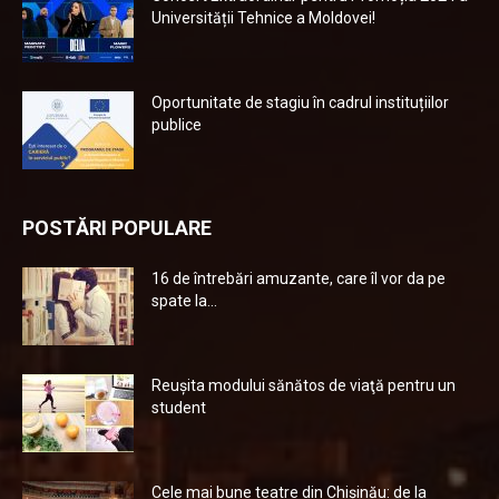
Universității Tehnice a Moldovei!
Oportunitate de stagiu în cadrul instituțiilor
publice
POSTĂRI POPULARE
16 de întrebări amuzante, care îl vor da pe
spate la...
Reuşita modului sănătos de viaţă pentru un
student
Cele mai bune teatre din Chişinău: de la